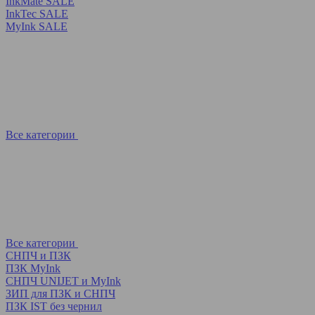
InkMate SALE
InkTec SALE
MyInk SALE
Все категории
Все категории
СНПЧ и ПЗК
ПЗК MyInk
СНПЧ UNIJET и MyInk
ЗИП для ПЗК и СНПЧ
ПЗК IST без чернил