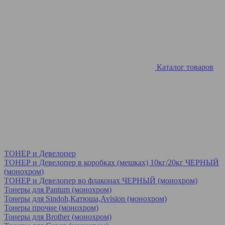
Каталог товаров
ТОНЕР и Девелопер
ТОНЕР и Девелопер в коробках (мешках) 10кг/20кг ЧЕРНЫЙ
(монохром)
ТОНЕР и Девелопер во флаконах ЧЕРНЫЙ (монохром)
Тонеры для Pantum (монохром)
Тонеры для Sindoh,Катюша,Avision (монохром)
Тонеры прочие (монохром)
Тонеры для Brother (монохром)