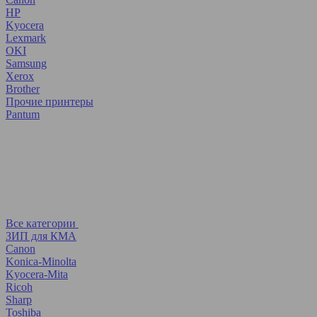
HP
Kyocera
Lexmark
OKI
Samsung
Xerox
Brother
Прочие принтеры
Pantum
Все категории
ЗИП для КМА
Canon
Konica-Minolta
Kyocera-Mita
Ricoh
Sharp
Toshiba