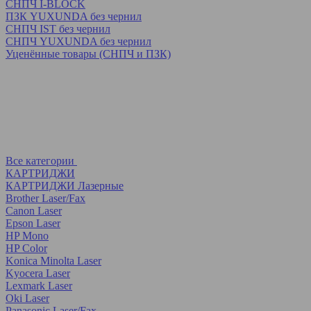
СНПЧ I-BLOCK
ПЗК YUXUNDA без чернил
СНПЧ IST без чернил
СНПЧ YUXUNDA без чернил
Уценённые товары (СНПЧ и ПЗК)
Все категории
КАРТРИДЖИ
КАРТРИДЖИ Лазерные
Brother Laser/Fax
Canon Laser
Epson Laser
HP Mono
HP Color
Konica Minolta Laser
Kyocera Laser
Lexmark Laser
Oki Laser
Panasonic Laser/Fax