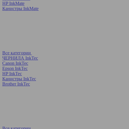
HP InkMate
Канистры InkMate
Все категории
ЧЕРНИЛА InkTec
Canon InkTec
Epson InkTec
HP InkTec
Канистры InkTec
Brother InkTec
Все категории