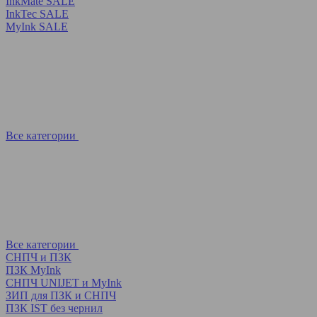
InkMate SALE
InkTec SALE
MyInk SALE
Все категории
Все категории
СНПЧ и ПЗК
ПЗК MyInk
СНПЧ UNIJET и MyInk
ЗИП для ПЗК и СНПЧ
ПЗК IST без чернил