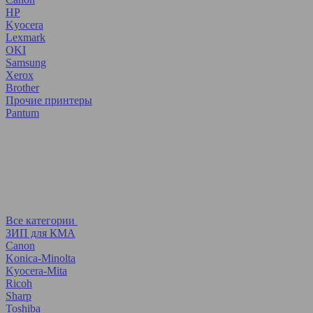
HP
Kyocera
Lexmark
OKI
Samsung
Xerox
Brother
Прочие принтеры
Pantum
Все категории
ЗИП для КМА
Canon
Konica-Minolta
Kyocera-Mita
Ricoh
Sharp
Toshiba