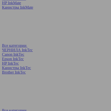
HP InkMate
Канистры InkMate
Все категории
ЧЕРНИЛА InkTec
Canon InkTec
Epson InkTec
HP InkTec
Канистры InkTec
Brother InkTec
Все категории