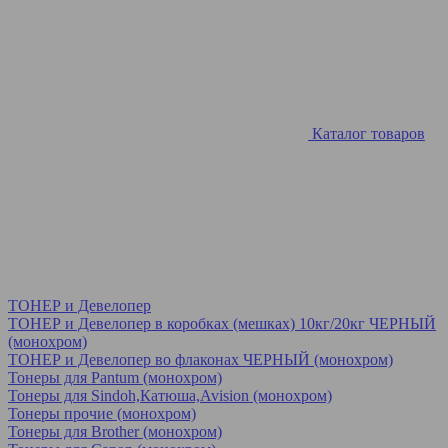
Каталог товаров
ТОНЕР и Девелопер
ТОНЕР и Девелопер в коробках (мешках) 10кг/20кг ЧЕРНЫЙ
(монохром)
ТОНЕР и Девелопер во флаконах ЧЕРНЫЙ (монохром)
Тонеры для Pantum (монохром)
Тонеры для Sindoh,Катюша,Avision (монохром)
Тонеры прочие (монохром)
Тонеры для Brother (монохром)