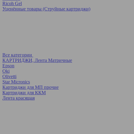
Ricoh Gel
Уценённые товары (Струйные картриджи)
Все категории
КАРТРИДЖИ, Лента Матричные
Epson
Oki
Olivetti
Star Micronics
Картриджи для МП прочие
Картриджи для ККМ
Лента красящая