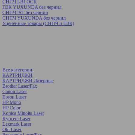
СНПЧ I-BLOCK
ПЗК YUXUNDA без чернил
СНПЧ IST без чернил
СНПЧ YUXUNDA без чернил
Уценённые товары (СНПЧ и ПЗК)
Все категории
КАРТРИДЖИ
КАРТРИДЖИ Лазерные
Brother Laser/Fax
Canon Laser
Epson Laser
HP Mono
HP Color
Konica Minolta Laser
Kyocera Laser
Lexmark Laser
Oki Laser
Panasonic Laser/Fax