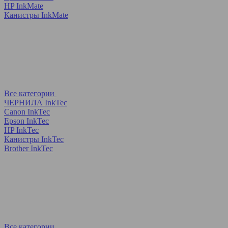
HP InkMate
Канистры InkMate
Все категории
ЧЕРНИЛА InkTec
Canon InkTec
Epson InkTec
HP InkTec
Канистры InkTec
Brother InkTec
Все категории