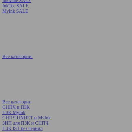
InkMate SALE
InkTec SALE
MyInk SALE
Все категории
Все категории
СНПЧ и ПЗК
ПЗК MyInk
СНПЧ UNIJET и MyInk
ЗИП для ПЗК и СНПЧ
ПЗК IST без чернил