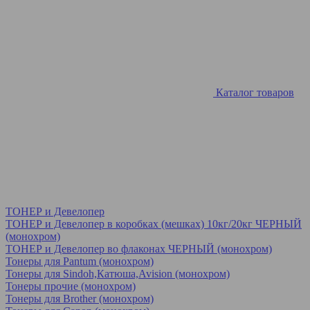
Каталог товаров
ТОНЕР и Девелопер
ТОНЕР и Девелопер в коробках (мешках) 10кг/20кг ЧЕРНЫЙ
(монохром)
ТОНЕР и Девелопер во флаконах ЧЕРНЫЙ (монохром)
Тонеры для Pantum (монохром)
Тонеры для Sindoh,Катюша,Avision (монохром)
Тонеры прочие (монохром)
Тонеры для Brother (монохром)