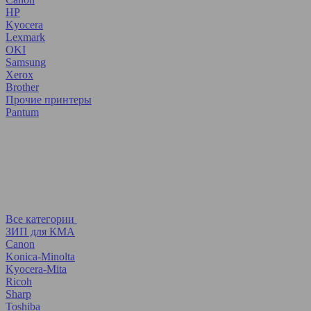
HP
Kyocera
Lexmark
OKI
Samsung
Xerox
Brother
Прочие принтеры
Pantum
Все категории
ЗИП для КМА
Canon
Konica-Minolta
Kyocera-Mita
Ricoh
Sharp
Toshiba