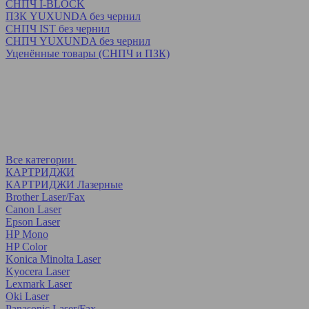
СНПЧ I-BLOCK
ПЗК YUXUNDA без чернил
СНПЧ IST без чернил
СНПЧ YUXUNDA без чернил
Уценённые товары (СНПЧ и ПЗК)
Все категории
КАРТРИДЖИ
КАРТРИДЖИ Лазерные
Brother Laser/Fax
Canon Laser
Epson Laser
HP Mono
HP Color
Konica Minolta Laser
Kyocera Laser
Lexmark Laser
Oki Laser
Panasonic Laser/Fax