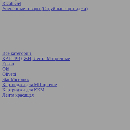
Ricoh Gel
Уценённые товары (Струйные картриджи)
Все категории
КАРТРИДЖИ, Лента Матричные
Epson
Oki
Olivetti
Star Micronics
Картриджи для МП прочие
Картриджи для ККМ
Лента красящая