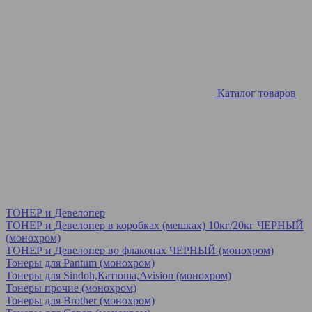
Каталог товаров
ТОНЕР и Девелопер
ТОНЕР и Девелопер в коробках (мешках) 10кг/20кг ЧЕРНЫЙ
(монохром)
ТОНЕР и Девелопер во флаконах ЧЕРНЫЙ (монохром)
Тонеры для Pantum (монохром)
Тонеры для Sindoh,Катюша,Avision (монохром)
Тонеры прочие (монохром)
Тонеры для Brother (монохром)