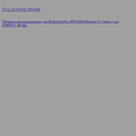
Eco-Solvent MyInk
Чернила экосольвентные для Roland Soljet /MUTOH/Mimaki (1л, light cyan)
ES007LC MyInk