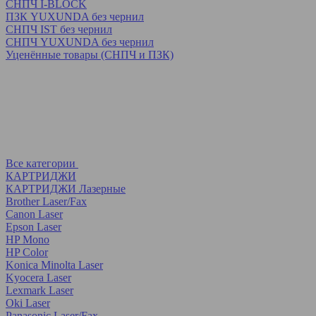
СНПЧ I-BLOCK
ПЗК YUXUNDA без чернил
СНПЧ IST без чернил
СНПЧ YUXUNDA без чернил
Уценённые товары (СНПЧ и ПЗК)
Все категории
КАРТРИДЖИ
КАРТРИДЖИ Лазерные
Brother Laser/Fax
Canon Laser
Epson Laser
HP Mono
HP Color
Konica Minolta Laser
Kyocera Laser
Lexmark Laser
Oki Laser
Panasonic Laser/Fax