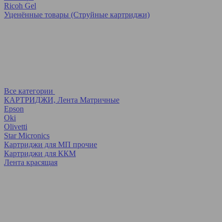
Ricoh Gel
Уценённые товары (Струйные картриджи)
Все категории
КАРТРИДЖИ, Лента Матричные
Epson
Oki
Olivetti
Star Micronics
Картриджи для МП прочие
Картриджи для ККМ
Лента красящая