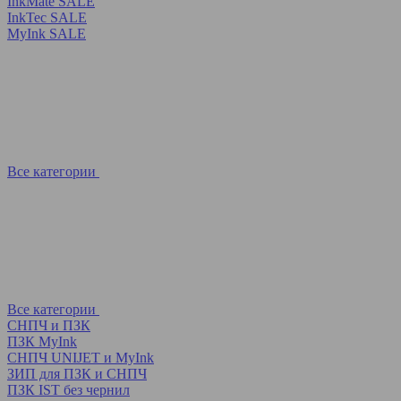
InkMate SALE
InkTec SALE
MyInk SALE
Все категории
Все категории
СНПЧ и ПЗК
ПЗК MyInk
СНПЧ UNIJET и MyInk
ЗИП для ПЗК и СНПЧ
ПЗК IST без чернил