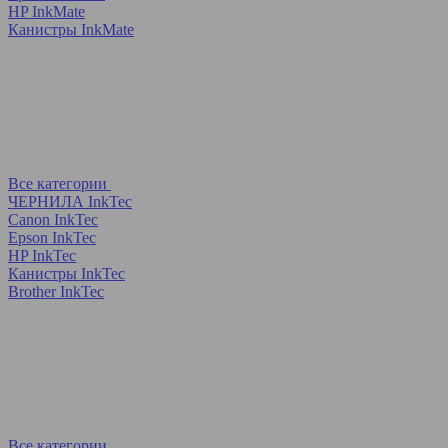
HP InkMate
Канистры InkMate
Все категории
ЧЕРНИЛА InkTec
Canon InkTec
Epson InkTec
HP InkTec
Канистры InkTec
Brother InkTec
Все категории