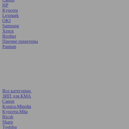
HP
Kyocera
Lexmark
OKI
Samsung
Xerox
Brother
Прочие принтеры
Pantum
Все категории
ЗИП для КМА
Canon
Konica-Minolta
Kyocera-Mita
Ricoh
Sharp
Toshiba