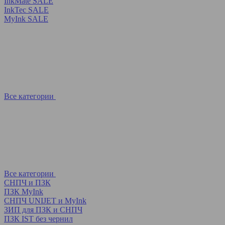
InkMate SALE
InkTec SALE
MyInk SALE
Все категории
Все категории
СНПЧ и ПЗК
ПЗК MyInk
СНПЧ UNIJET и MyInk
ЗИП для ПЗК и СНПЧ
ПЗК IST без чернил