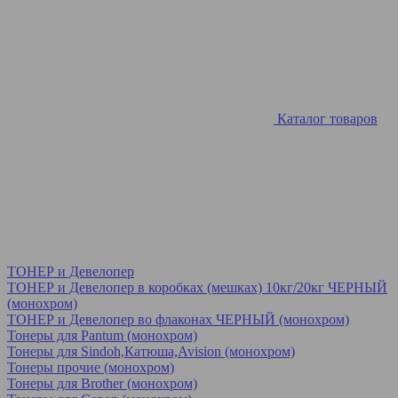
Каталог товаров
ТОНЕР и Девелопер
ТОНЕР и Девелопер в коробках (мешках) 10кг/20кг ЧЕРНЫЙ
(монохром)
ТОНЕР и Девелопер во флаконах ЧЕРНЫЙ (монохром)
Тонеры для Pantum (монохром)
Тонеры для Sindoh,Катюша,Avision (монохром)
Тонеры прочие (монохром)
Тонеры для Brother (монохром)