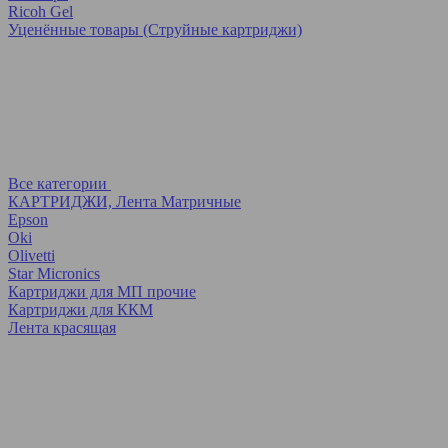
Ricoh Gel
Уценённые товары (Струйные картриджи)
Все категории
КАРТРИДЖИ, Лента Матричные
Epson
Oki
Olivetti
Star Micronics
Картриджи для МП прочие
Картриджи для ККМ
Лента красящая