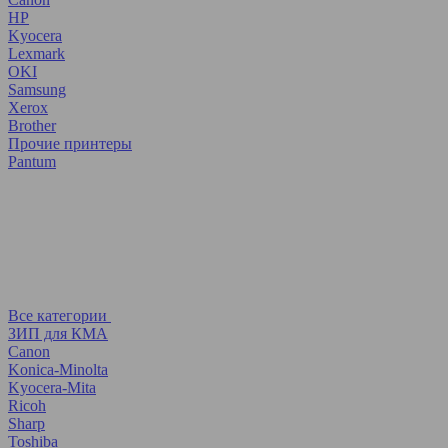
HP
Kyocera
Lexmark
OKI
Samsung
Xerox
Brother
Прочие принтеры
Pantum
Все категории
ЗИП для КМА
Canon
Konica-Minolta
Kyocera-Mita
Ricoh
Sharp
Toshiba