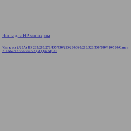
Чипы для HP монохром
Чип к-жа (J20A) HP 283/285/278/435/436/255/280/390/210/320/350/380/410/530/Canon
716BK/718BK/726/728 ( A ) (4xAI) JT