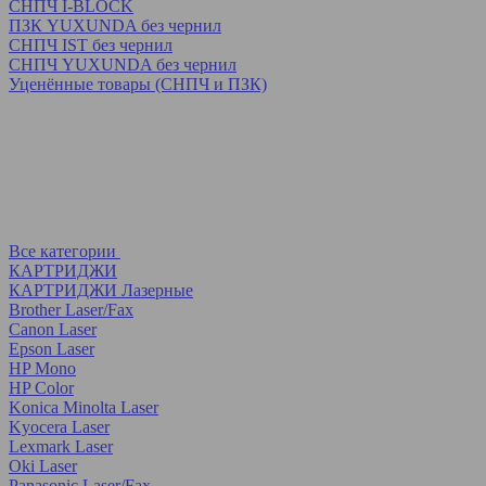
СНПЧ I-BLOCK
ПЗК YUXUNDA без чернил
СНПЧ IST без чернил
СНПЧ YUXUNDA без чернил
Уценённые товары (СНПЧ и ПЗК)
Все категории
КАРТРИДЖИ
КАРТРИДЖИ Лазерные
Brother Laser/Fax
Canon Laser
Epson Laser
HP Mono
HP Color
Konica Minolta Laser
Kyocera Laser
Lexmark Laser
Oki Laser
Panasonic Laser/Fax