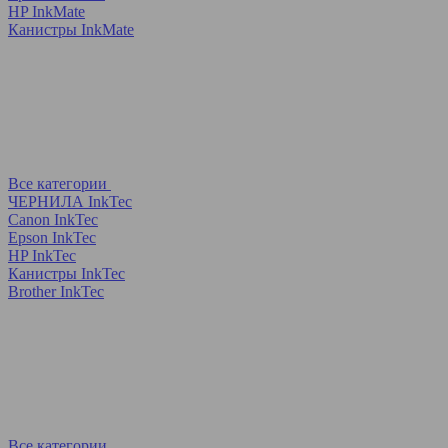
HP InkMate
Канистры InkMate
Все категории
ЧЕРНИЛА InkTec
Canon InkTec
Epson InkTec
HP InkTec
Канистры InkTec
Brother InkTec
Все категории