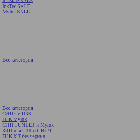
InkMate SALE
InkTec SALE
MyInk SALE
Все категории
Все категории
СНПЧ и ПЗК
ПЗК MyInk
СНПЧ UNIJET и MyInk
ЗИП для ПЗК и СНПЧ
ПЗК IST без чернил