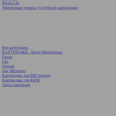
Ricoh Gel
Уценённые товары (Струйные картриджи)
Все категории
КАРТРИДЖИ, Лента Матричные
Epson
Oki
Olivetti
Star Micronics
Картриджи для МП прочие
Картриджи для ККМ
Лента красящая