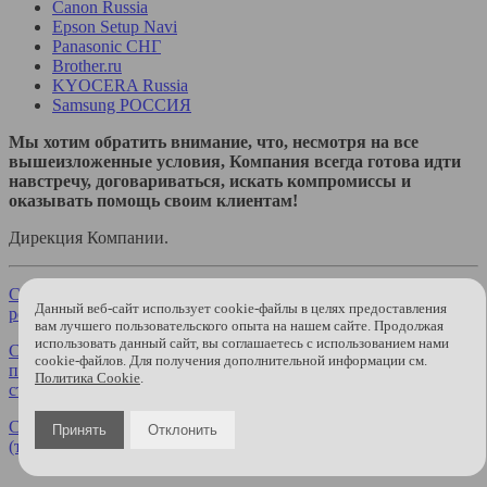
Сanon Russia
Epson Setup Navi
Panasonic СНГ
Brother.ru
KYOCERA Russia
Samsung РОССИЯ
Мы хотим обратить внимание, что, несмотря на все
вышеизложенные условия, Компания всегда готова идти
навстречу, договариваться, искать компромиссы и
оказывать помощь своим клиентам!
Дирекция Компании.
Скачать "Бланк возврата и обмена продукции форма №2
Данный веб-сайт использует cookie-файлы в целях предоставления
редакция от 10.11.2015"
вам лучшего пользовательского опыта на нашем сайте. Продолжая
использовать данный сайт, вы соглашаетесь с использованием нами
Скачать "Бланк претензий по качеству технических
cookie-файлов. Для получения дополнительной информации см.
продуктов (чернил, ПЗК, СНПЧ, картриджей и чипов для
Политика Cookie
.
струйных картриджей и СНПЧ)."
Скачать "Бланк претензий по качеству технических продуктов
Принять
Отклонить
(тонеров, фотовалов, чипов и т.д.)"