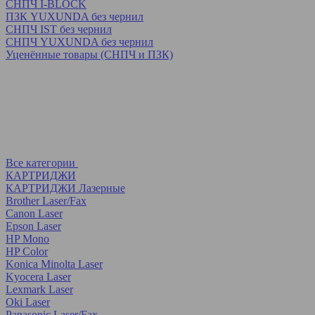
СНПЧ I-BLOCK
ПЗК YUXUNDA без чернил
СНПЧ IST без чернил
СНПЧ YUXUNDA без чернил
Уценённые товары (СНПЧ и ПЗК)
Все категории
КАРТРИДЖИ
КАРТРИДЖИ Лазерные
Brother Laser/Fax
Canon Laser
Epson Laser
HP Mono
HP Color
Konica Minolta Laser
Kyocera Laser
Lexmark Laser
Oki Laser
Panasonic Laser/Fax