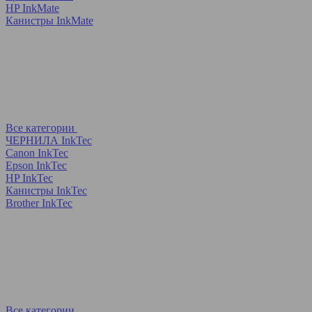
HP InkMate
Канистры InkMate
Все категории
ЧЕРНИЛА InkTec
Canon InkTec
Epson InkTec
HP InkTec
Канистры InkTec
Brother InkTec
Все категории