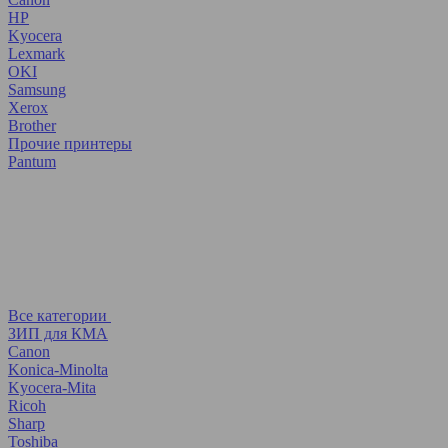
HP
Kyocera
Lexmark
OKI
Samsung
Xerox
Brother
Прочие принтеры
Pantum
Все категории
ЗИП для КМА
Canon
Konica-Minolta
Kyocera-Mita
Ricoh
Sharp
Toshiba