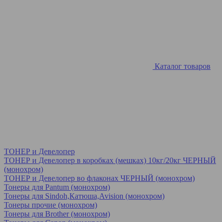
Каталог товаров
ТОНЕР и Девелопер
ТОНЕР и Девелопер в коробках (мешках) 10кг/20кг ЧЕРНЫЙ
(монохром)
ТОНЕР и Девелопер во флаконах ЧЕРНЫЙ (монохром)
Тонеры для Pantum (монохром)
Тонеры для Sindoh,Катюша,Avision (монохром)
Тонеры прочие (монохром)
Тонеры для Brother (монохром)