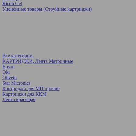
Ricoh Gel
Уценённые товары (Струйные картриджи)
Все категории
КАРТРИДЖИ, Лента Матричные
Epson
Oki
Olivetti
Star Micronics
Картриджи для МП прочие
Картриджи для ККМ
Лента красящая