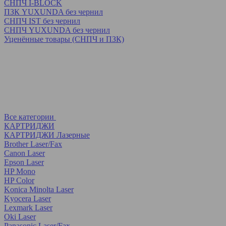
СНПЧ I-BLOCK
ПЗК YUXUNDA без чернил
СНПЧ IST без чернил
СНПЧ YUXUNDA без чернил
Уценённые товары (СНПЧ и ПЗК)
Все категории
КАРТРИДЖИ
КАРТРИДЖИ Лазерные
Brother Laser/Fax
Canon Laser
Epson Laser
HP Mono
HP Color
Konica Minolta Laser
Kyocera Laser
Lexmark Laser
Oki Laser
Panasonic Laser/Fax