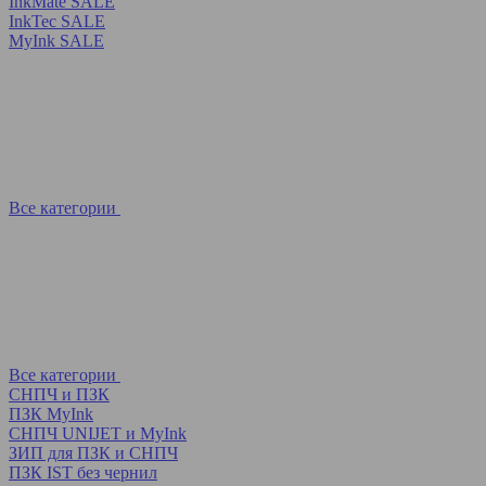
InkMate SALE
InkTec SALE
MyInk SALE
Все категории
Все категории
СНПЧ и ПЗК
ПЗК MyInk
СНПЧ UNIJET и MyInk
ЗИП для ПЗК и СНПЧ
ПЗК IST без чернил