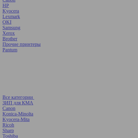
HP
Kyocera
Lexmark
OKI
Samsung
Xerox
Brother
Прочие принтеры
Pantum
Все категории
ЗИП для КМА
Canon
Konica-Minolta
Kyocera-Mita
Ricoh
Sharp
Toshiba