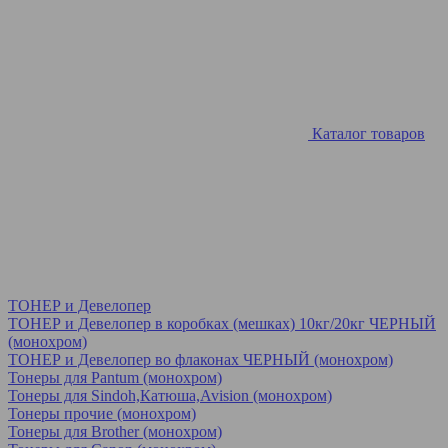
Каталог товаров
ТОНЕР и Девелопер
ТОНЕР и Девелопер в коробках (мешках) 10кг/20кг ЧЕРНЫЙ
(монохром)
ТОНЕР и Девелопер во флаконах ЧЕРНЫЙ (монохром)
Тонеры для Pantum (монохром)
Тонеры для Sindoh,Катюша,Avision (монохром)
Тонеры прочие (монохром)
Тонеры для Brother (монохром)