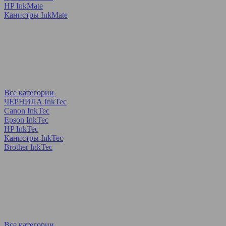
HP InkMate
Канистры InkMate
Все категории
ЧЕРНИЛА InkTec
Canon InkTec
Epson InkTec
HP InkTec
Канистры InkTec
Brother InkTec
Все категории