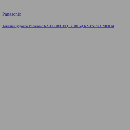
Panasonic
Т/пленка д/факса Panasonic KX-F1010/1110 (1 x 100 м) KX-FA136 UNIFILM