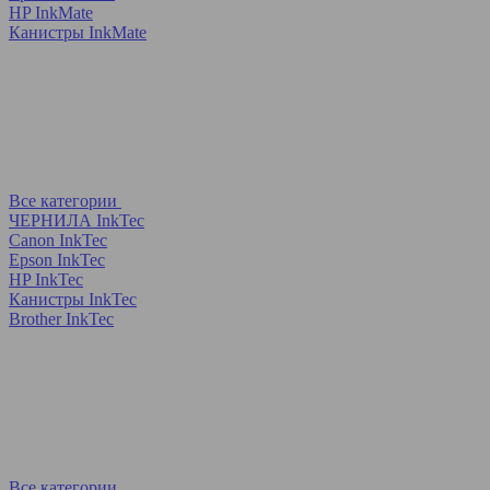
HP InkMate
Канистры InkMate
Все категории
ЧЕРНИЛА InkTec
Canon InkTec
Epson InkTec
HP InkTec
Канистры InkTec
Brother InkTec
Все категории