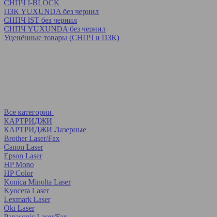
СНПЧ I-BLOCK
ПЗК YUXUNDA без чернил
СНПЧ IST без чернил
СНПЧ YUXUNDA без чернил
Уценённые товары (СНПЧ и ПЗК)
Все категории
КАРТРИДЖИ
КАРТРИДЖИ Лазерные
Brother Laser/Fax
Canon Laser
Epson Laser
HP Mono
HP Color
Konica Minolta Laser
Kyocera Laser
Lexmark Laser
Oki Laser
Panasonic Laser/Fax