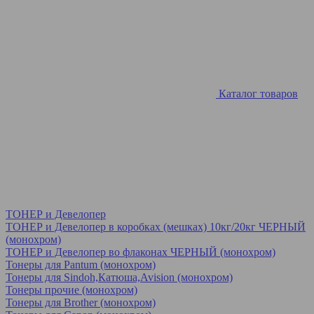
Каталог товаров
ТОНЕР и Девелопер
ТОНЕР и Девелопер в коробках (мешках) 10кг/20кг ЧЕРНЫЙ
(монохром)
ТОНЕР и Девелопер во флаконах ЧЕРНЫЙ (монохром)
Тонеры для Pantum (монохром)
Тонеры для Sindoh,Катюша,Avision (монохром)
Тонеры прочие (монохром)
Тонеры для Brother (монохром)