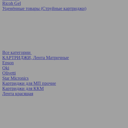
Ricoh Gel
Уценённые товары (Струйные картриджи)
Все категории
КАРТРИДЖИ, Лента Матричные
Epson
Oki
Olivetti
Star Micronics
Картриджи для МП прочие
Картриджи для ККМ
Лента красящая