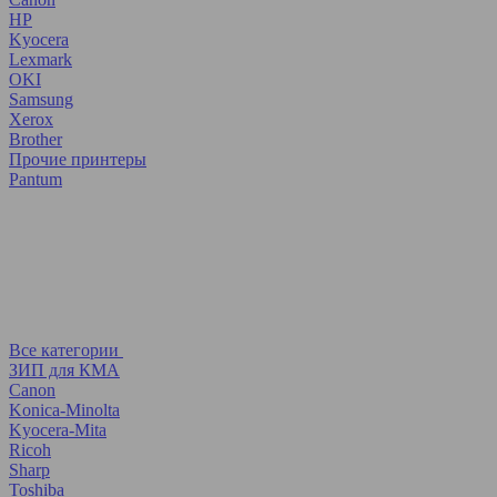
HP
Kyocera
Lexmark
OKI
Samsung
Xerox
Brother
Прочие принтеры
Pantum
Все категории
ЗИП для КМА
Canon
Konica-Minolta
Kyocera-Mita
Ricoh
Sharp
Toshiba