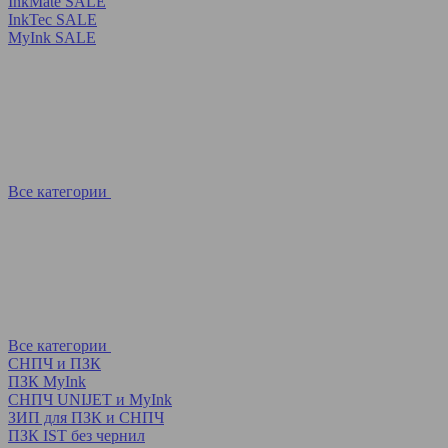
InkMate SALE
InkTec SALE
MyInk SALE
Все категории
Все категории
СНПЧ и ПЗК
ПЗК MyInk
СНПЧ UNIJET и MyInk
ЗИП для ПЗК и СНПЧ
ПЗК IST без чернил