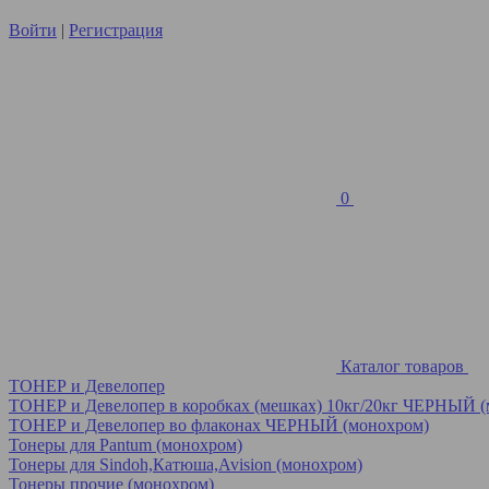
Войти
|
Регистрация
0
Каталог товаров
ТОНЕР и Девелопер
ТОНЕР и Девелопер в коробках (мешках) 10кг/20кг ЧЕРНЫЙ 
ТОНЕР и Девелопер во флаконах ЧЕРНЫЙ (монохром)
Тонеры для Pantum (монохром)
Тонеры для Sindoh,Катюша,Avision (монохром)
Тонеры прочие (монохром)