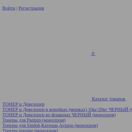
Войти
|
Регистрация
0
Каталог товаров
ТОНЕР и Девелопер
ТОНЕР и Девелопер в коробках (мешках) 10кг/20кг ЧЕРНЫЙ 
ТОНЕР и Девелопер во флаконах ЧЕРНЫЙ (монохром)
Тонеры для Pantum (монохром)
Тонеры для Sindoh,Катюша,Avision (монохром)
Тонеры прочие (монохром)