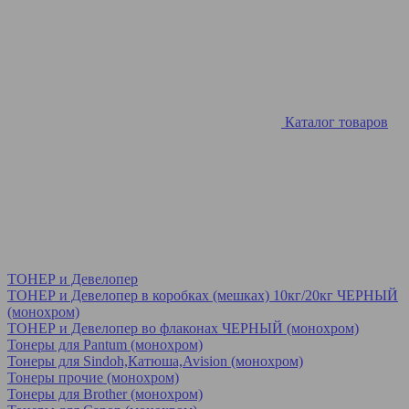
Каталог товаров
ТОНЕР и Девелопер
ТОНЕР и Девелопер в коробках (мешках) 10кг/20кг ЧЕРНЫЙ
(монохром)
ТОНЕР и Девелопер во флаконах ЧЕРНЫЙ (монохром)
Тонеры для Pantum (монохром)
Тонеры для Sindoh,Катюша,Avision (монохром)
Тонеры прочие (монохром)
Тонеры для Brother (монохром)