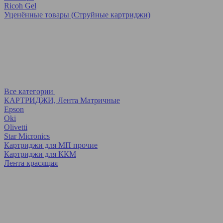
Ricoh Gel
Уценённые товары (Струйные картриджи)
Все категории
КАРТРИДЖИ, Лента Матричные
Epson
Oki
Olivetti
Star Micronics
Картриджи для МП прочие
Картриджи для ККМ
Лента красящая