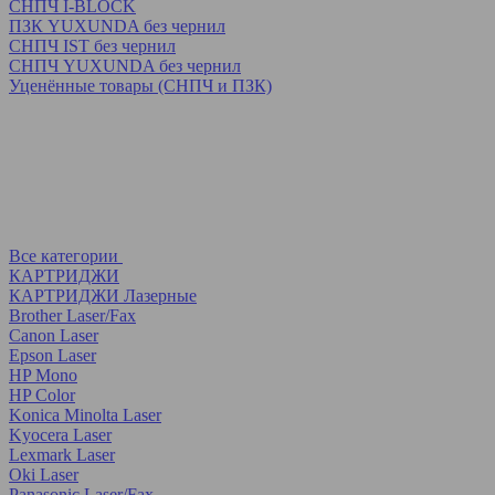
СНПЧ I-BLOCK
ПЗК YUXUNDA без чернил
СНПЧ IST без чернил
СНПЧ YUXUNDA без чернил
Уценённые товары (СНПЧ и ПЗК)
Все категории
КАРТРИДЖИ
КАРТРИДЖИ Лазерные
Brother Laser/Fax
Canon Laser
Epson Laser
HP Mono
HP Color
Konica Minolta Laser
Kyocera Laser
Lexmark Laser
Oki Laser
Panasonic Laser/Fax