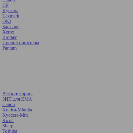
HP
Kyocera
Lexmark
OKI
Samsung
Xerox
Brother
Прочие принтеры
Pantum
Все категории
ЗИП для КМА
Canon
Konica-Minolta
Kyocera-Mita
Ricoh
Sharp
Toshiba