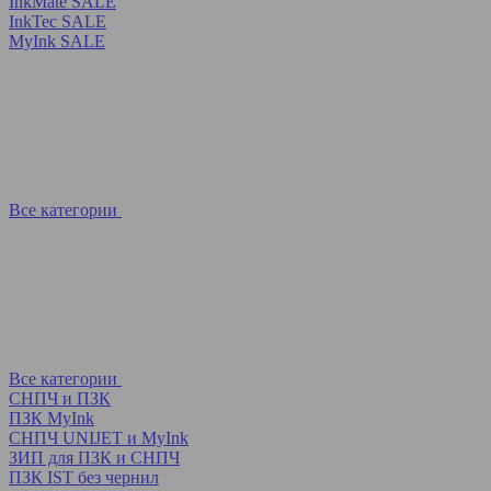
InkMate SALE
InkTec SALE
MyInk SALE
Все категории
Все категории
СНПЧ и ПЗК
ПЗК MyInk
СНПЧ UNIJET и MyInk
ЗИП для ПЗК и СНПЧ
ПЗК IST без чернил