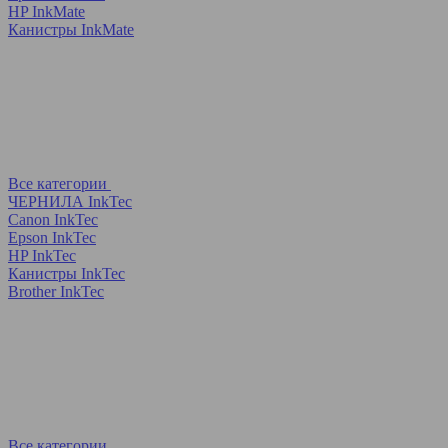
HP InkMate
Канистры InkMate
Все категории
ЧЕРНИЛА InkTec
Canon InkTec
Epson InkTec
HP InkTec
Канистры InkTec
Brother InkTec
Все категории