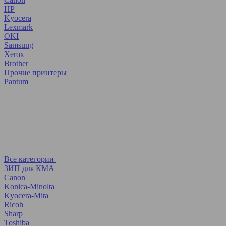
HP
Kyocera
Lexmark
OKI
Samsung
Xerox
Brother
Прочие принтеры
Pantum
Все категории
ЗИП для КМА
Canon
Konica-Minolta
Kyocera-Mita
Ricoh
Sharp
Toshiba