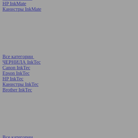
HP InkMate
Канистры InkMate
Все категории
ЧЕРНИЛА InkTec
Canon InkTec
Epson InkTec
HP InkTec
Канистры InkTec
Brother InkTec
Все категории