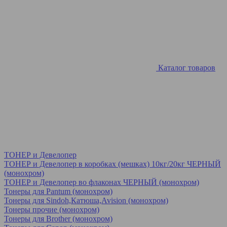
Каталог товаров
ТОНЕР и Девелопер
ТОНЕР и Девелопер в коробках (мешках) 10кг/20кг ЧЕРНЫЙ
(монохром)
ТОНЕР и Девелопер во флаконах ЧЕРНЫЙ (монохром)
Тонеры для Pantum (монохром)
Тонеры для Sindoh,Катюша,Avision (монохром)
Тонеры прочие (монохром)
Тонеры для Brother (монохром)