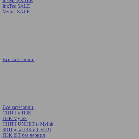
InkMate SALE
InkTec SALE
MyInk SALE
Все категории
Все категории
СНПЧ и ПЗК
ПЗК MyInk
СНПЧ UNIJET и MyInk
ЗИП для ПЗК и СНПЧ
ПЗК IST без чернил