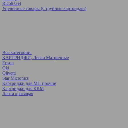
Ricoh Gel
Уценённые товары (Струйные картриджи)
Все категории
КАРТРИДЖИ, Лента Матричные
Epson
Oki
Olivetti
Star Micronics
Картриджи для МП прочие
Картриджи для ККМ
Лента красящая