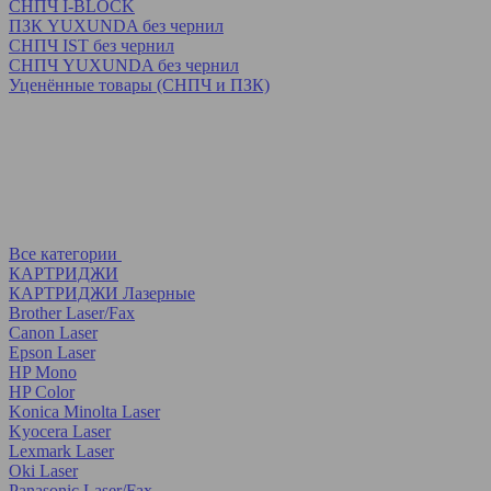
СНПЧ I-BLOCK
ПЗК YUXUNDA без чернил
СНПЧ IST без чернил
СНПЧ YUXUNDA без чернил
Уценённые товары (СНПЧ и ПЗК)
Все категории
КАРТРИДЖИ
КАРТРИДЖИ Лазерные
Brother Laser/Fax
Canon Laser
Epson Laser
HP Mono
HP Color
Konica Minolta Laser
Kyocera Laser
Lexmark Laser
Oki Laser
Panasonic Laser/Fax