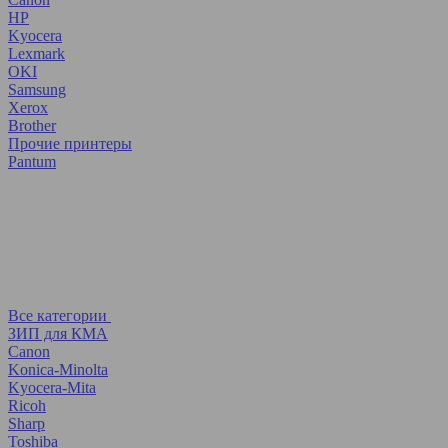
HP
Kyocera
Lexmark
OKI
Samsung
Xerox
Brother
Прочие принтеры
Pantum
Все категории
ЗИП для КМА
Canon
Konica-Minolta
Kyocera-Mita
Ricoh
Sharp
Toshiba