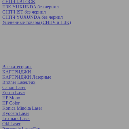
СНПЧ I-BLOCK
ПЗК YUXUNDA без чернил
СНПЧ IST без чернил
СНПЧ YUXUNDA без чернил
Уценённые товары (СНПЧ и ПЗК)
Все категории
КАРТРИДЖИ
КАРТРИДЖИ Лазерные
Brother Laser/Fax
Canon Laser
Epson Laser
HP Mono
HP Color
Konica Minolta Laser
Kyocera Laser
Lexmark Laser
Oki Laser
Panasonic Laser/Fax