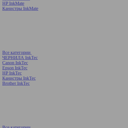
HP InkMate
Канистры InkMate
Все категории
ЧЕРНИЛА InkTec
Canon InkTec
Epson InkTec
HP InkTec
Канистры InkTec
Brother InkTec
Все категории