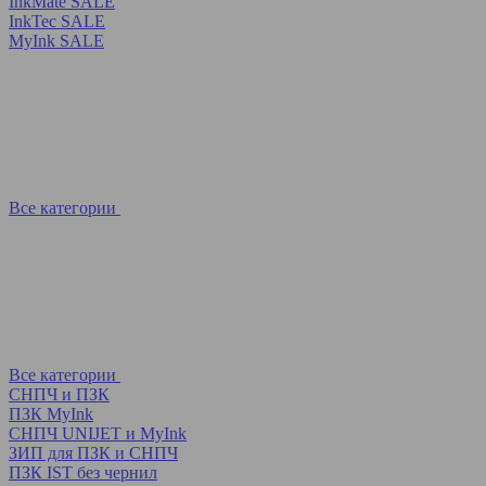
InkMate SALE
InkTec SALE
MyInk SALE
Все категории
Все категории
СНПЧ и ПЗК
ПЗК MyInk
СНПЧ UNIJET и MyInk
ЗИП для ПЗК и СНПЧ
ПЗК IST без чернил