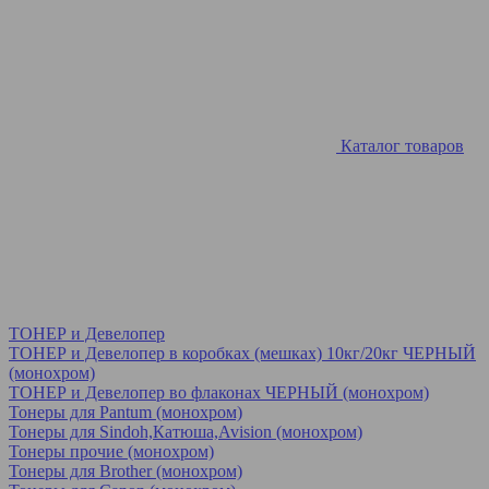
Каталог товаров
ТОНЕР и Девелопер
ТОНЕР и Девелопер в коробках (мешках) 10кг/20кг ЧЕРНЫЙ
(монохром)
ТОНЕР и Девелопер во флаконах ЧЕРНЫЙ (монохром)
Тонеры для Pantum (монохром)
Тонеры для Sindoh,Катюша,Avision (монохром)
Тонеры прочие (монохром)
Тонеры для Brother (монохром)