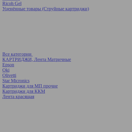
Ricoh Gel
Уценённые товары (Струйные картриджи)
Все категории
КАРТРИДЖИ, Лента Матричные
Epson
Oki
Olivetti
Star Micronics
Картриджи для МП прочие
Картриджи для ККМ
Лента красящая