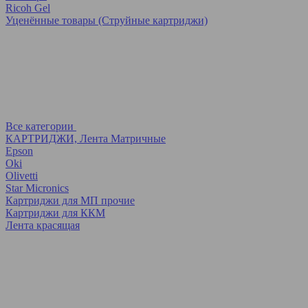
Ricoh Gel
Уценённые товары (Струйные картриджи)
Все категории
КАРТРИДЖИ, Лента Матричные
Epson
Oki
Olivetti
Star Micronics
Картриджи для МП прочие
Картриджи для ККМ
Лента красящая