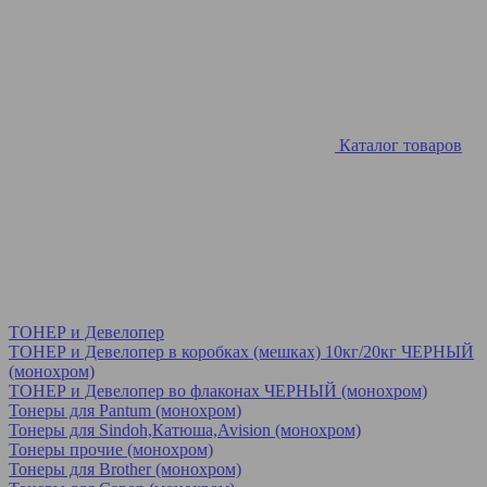
Каталог товаров
ТОНЕР и Девелопер
ТОНЕР и Девелопер в коробках (мешках) 10кг/20кг ЧЕРНЫЙ
(монохром)
ТОНЕР и Девелопер во флаконах ЧЕРНЫЙ (монохром)
Тонеры для Pantum (монохром)
Тонеры для Sindoh,Катюша,Avision (монохром)
Тонеры прочие (монохром)
Тонеры для Brother (монохром)