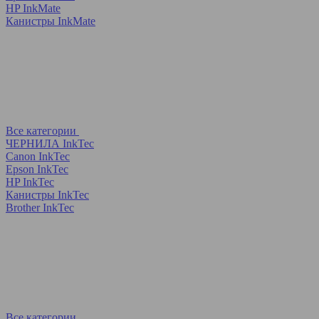
HP InkMate
Канистры InkMate
Все категории
ЧЕРНИЛА InkTec
Canon InkTec
Epson InkTec
HP InkTec
Канистры InkTec
Brother InkTec
Все категории