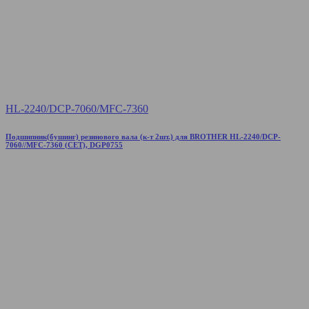
HL-2240/DCP-7060/MFC-7360
Подшипник(бушинг) резинового вала (к-т 2шт.) для BROTHER HL-2240/DCP-
7060//MFC-7360 (CET), DGP0755