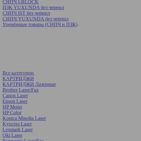
СНПЧ I-BLOCK
ПЗК YUXUNDA без чернил
СНПЧ IST без чернил
СНПЧ YUXUNDA без чернил
Уценённые товары (СНПЧ и ПЗК)
Все категории
КАРТРИДЖИ
КАРТРИДЖИ Лазерные
Brother Laser/Fax
Canon Laser
Epson Laser
HP Mono
HP Color
Konica Minolta Laser
Kyocera Laser
Lexmark Laser
Oki Laser
Panasonic Laser/Fax