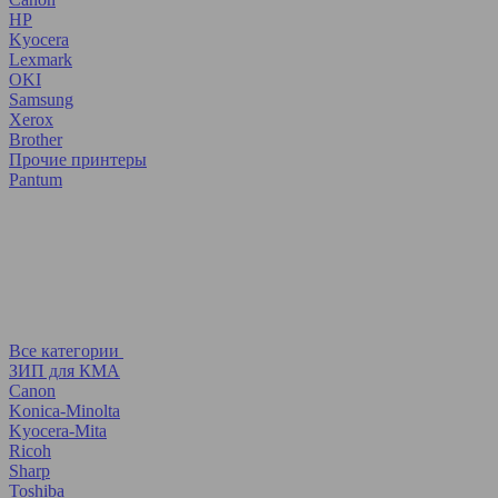
HP
Kyocera
Lexmark
OKI
Samsung
Xerox
Brother
Прочие принтеры
Pantum
Все категории
ЗИП для КМА
Canon
Konica-Minolta
Kyocera-Mita
Ricoh
Sharp
Toshiba