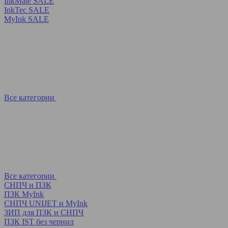
InkMate SALE
InkTec SALE
MyInk SALE
Все категории
Все категории
СНПЧ и ПЗК
ПЗК MyInk
СНПЧ UNIJET и MyInk
ЗИП для ПЗК и СНПЧ
ПЗК IST без чернил