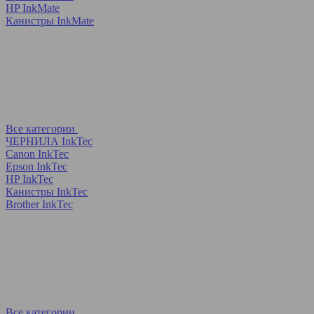
HP InkMate
Канистры InkMate
Все категории
ЧЕРНИЛА InkTec
Canon InkTec
Epson InkTec
HP InkTec
Канистры InkTec
Brother InkTec
Все категории