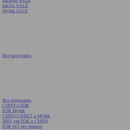
InkMate SALE
InkTec SALE
MyInk SALE
Все категории
Все категории
СНПЧ и ПЗК
ПЗК MyInk
СНПЧ UNIJET и MyInk
ЗИП для ПЗК и СНПЧ
ПЗК IST без чернил