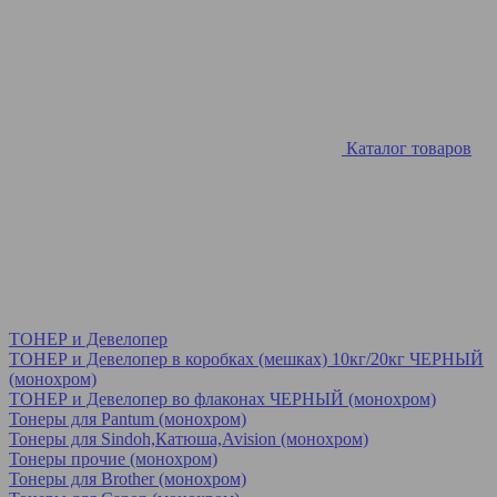
Каталог товаров
ТОНЕР и Девелопер
ТОНЕР и Девелопер в коробках (мешках) 10кг/20кг ЧЕРНЫЙ
(монохром)
ТОНЕР и Девелопер во флаконах ЧЕРНЫЙ (монохром)
Тонеры для Pantum (монохром)
Тонеры для Sindoh,Катюша,Avision (монохром)
Тонеры прочие (монохром)
Тонеры для Brother (монохром)