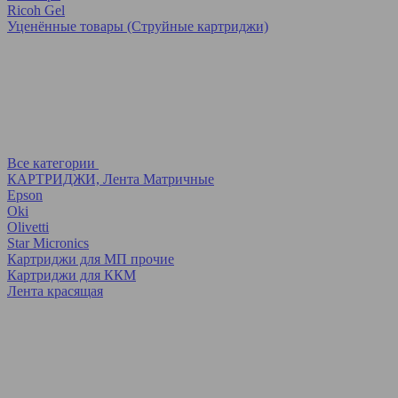
Ricoh Gel
Уценённые товары (Струйные картриджи)
Все категории
КАРТРИДЖИ, Лента Матричные
Epson
Oki
Olivetti
Star Micronics
Картриджи для МП прочие
Картриджи для ККМ
Лента красящая