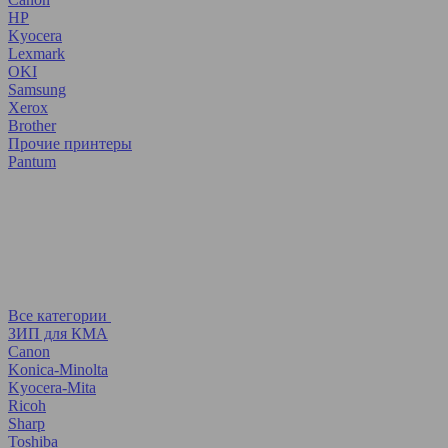
HP
Kyocera
Lexmark
OKI
Samsung
Xerox
Brother
Прочие принтеры
Pantum
Все категории
ЗИП для КМА
Canon
Konica-Minolta
Kyocera-Mita
Ricoh
Sharp
Toshiba