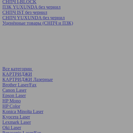
СНПЧ I-BLOCK
ПЗК YUXUNDA без чернил
СНПЧ IST без чернил
СНПЧ YUXUNDA без чернил
Уценённые товары (СНПЧ и ПЗК)
Все категории
КАРТРИДЖИ
КАРТРИДЖИ Лазерные
Brother Laser/Fax
Canon Laser
Epson Laser
HP Mono
HP Color
Konica Minolta Laser
Kyocera Laser
Lexmark Laser
Oki Laser
Panasonic Laser/Fax