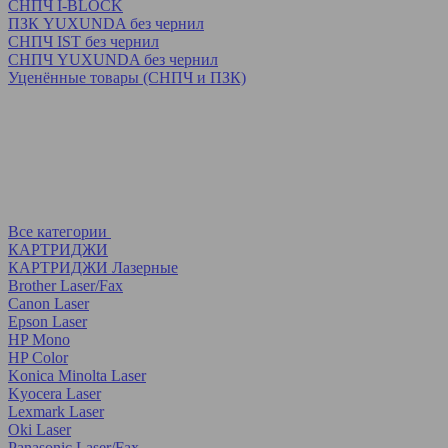
СНПЧ I-BLOCK
ПЗК YUXUNDA без чернил
СНПЧ IST без чернил
СНПЧ YUXUNDA без чернил
Уценённые товары (СНПЧ и ПЗК)
Все категории
КАРТРИДЖИ
КАРТРИДЖИ Лазерные
Brother Laser/Fax
Canon Laser
Epson Laser
HP Mono
HP Color
Konica Minolta Laser
Kyocera Laser
Lexmark Laser
Oki Laser
Panasonic Laser/Fax