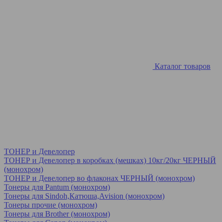
Каталог товаров
ТОНЕР и Девелопер
ТОНЕР и Девелопер в коробках (мешках) 10кг/20кг ЧЕРНЫЙ
(монохром)
ТОНЕР и Девелопер во флаконах ЧЕРНЫЙ (монохром)
Тонеры для Pantum (монохром)
Тонеры для Sindoh,Катюша,Avision (монохром)
Тонеры прочие (монохром)
Тонеры для Brother (монохром)