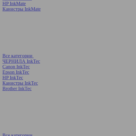
HP InkMate
Канистры InkMate
Все категории
ЧЕРНИЛА InkTec
Canon InkTec
Epson InkTec
HP InkTec
Канистры InkTec
Brother InkTec
Все категории