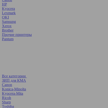
HP
Kyocera
Lexmark
OKI
Samsung
Xerox
Brother
Прочие принтеры
Pantum
Все категории
ЗИП для КМА
Canon
Konica-Minolta
Kyocera-Mita
Ricoh
Sharp
Toshiba