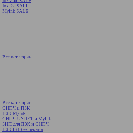
InkMate SALE
InkTec SALE
MyInk SALE
Все категории
Все категории
СНПЧ и ПЗК
ПЗК MyInk
СНПЧ UNIJET и MyInk
ЗИП для ПЗК и СНПЧ
ПЗК IST без чернил