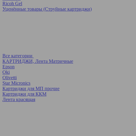
Ricoh Gel
Уценённые товары (Струйные картриджи)
Все категории
КАРТРИДЖИ, Лента Матричные
Epson
Oki
Olivetti
Star Micronics
Картриджи для МП прочие
Картриджи для ККМ
Лента красящая