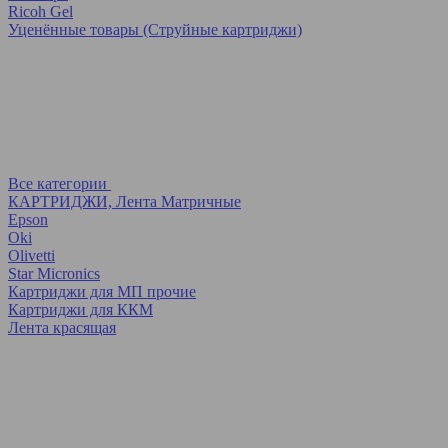
Ricoh Gel
Уценённые товары (Струйные картриджи)
Все категории
КАРТРИДЖИ, Лента Матричные
Epson
Oki
Olivetti
Star Micronics
Картриджи для МП прочие
Картриджи для ККМ
Лента красящая