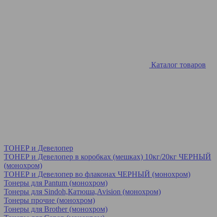
Каталог товаров
ТОНЕР и Девелопер
ТОНЕР и Девелопер в коробках (мешках) 10кг/20кг ЧЕРНЫЙ
(монохром)
ТОНЕР и Девелопер во флаконах ЧЕРНЫЙ (монохром)
Тонеры для Pantum (монохром)
Тонеры для Sindoh,Катюша,Avision (монохром)
Тонеры прочие (монохром)
Тонеры для Brother (монохром)