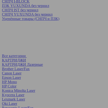
СНПЧ I-BLOCK
ПЗК YUXUNDA без чернил
СНПЧ IST без чернил
СНПЧ YUXUNDA без чернил
Уценённые товары (СНПЧ и ПЗК)
Все категории
КАРТРИДЖИ
КАРТРИДЖИ Лазерные
Brother Laser/Fax
Canon Laser
Epson Laser
HP Mono
HP Color
Konica Minolta Laser
Kyocera Laser
Lexmark Laser
Oki Laser
Panasonic Laser/Fax