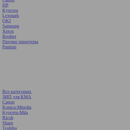
HP
Kyocera
Lexmark
OKI
Samsung
Xerox
Brother
Прочие принтеры
Pantum
Все категории
ЗИП для КМА
Canon
Konica-Minolta
Kyocera-Mita
Ricoh
Sharp
Toshiba