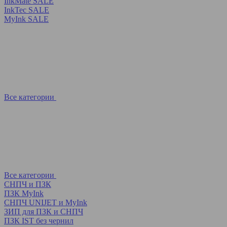
InkMate SALE
InkTec SALE
MyInk SALE
Все категории
Все категории
СНПЧ и ПЗК
ПЗК MyInk
СНПЧ UNIJET и MyInk
ЗИП для ПЗК и СНПЧ
ПЗК IST без чернил