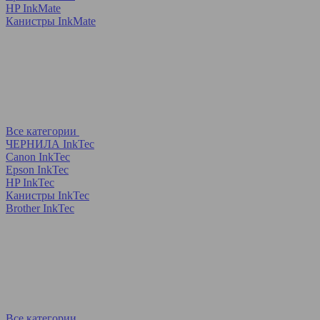
HP InkMate
Канистры InkMate
Все категории
ЧЕРНИЛА InkTec
Canon InkTec
Epson InkTec
HP InkTec
Канистры InkTec
Brother InkTec
Все категории