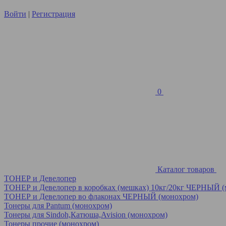
Войти
|
Регистрация
0
Каталог товаров
ТОНЕР и Девелопер
ТОНЕР и Девелопер в коробках (мешках) 10кг/20кг ЧЕРНЫЙ 
ТОНЕР и Девелопер во флаконах ЧЕРНЫЙ (монохром)
Тонеры для Pantum (монохром)
Тонеры для Sindoh,Катюша,Avision (монохром)
Тонеры прочие (монохром)