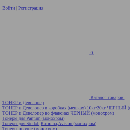
Войти
|
Регистрация
0
Каталог товаров
ТОНЕР и Девелопер
ТОНЕР и Девелопер в коробках (мешках) 10кг/20кг ЧЕРНЫЙ 
ТОНЕР и Девелопер во флаконах ЧЕРНЫЙ (монохром)
Тонеры для Pantum (монохром)
Тонеры для Sindoh,Катюша,Avision (монохром)
Тонеры прочие (монохром)