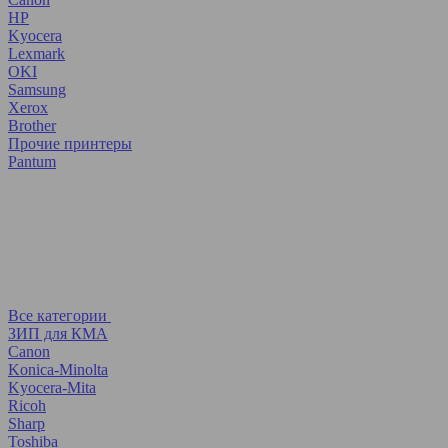
HP
Kyocera
Lexmark
OKI
Samsung
Xerox
Brother
Прочие принтеры
Pantum
Все категории
ЗИП для КМА
Canon
Konica-Minolta
Kyocera-Mita
Ricoh
Sharp
Toshiba