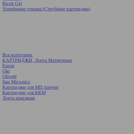
Ricoh Gel
Уценённые товары (Струйные картриджи)
Все категории
КАРТРИДЖИ, Лента Матричные
Epson
Oki
Olivetti
Star Micronics
Картриджи для МП прочие
Картриджи для ККМ
Лента красящая