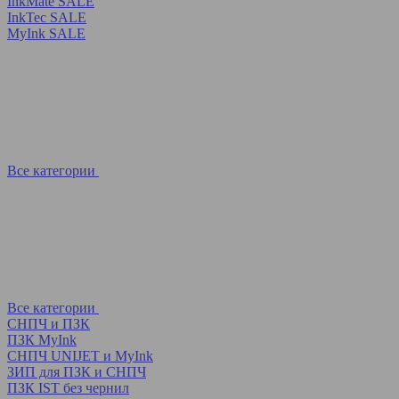
InkMate SALE
InkTec SALE
MyInk SALE
Все категории
Все категории
СНПЧ и ПЗК
ПЗК MyInk
СНПЧ UNIJET и MyInk
ЗИП для ПЗК и СНПЧ
ПЗК IST без чернил