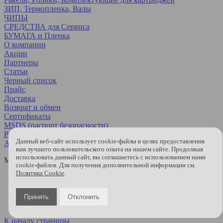
ЗИП, Термопленка, Валы
ЧИПЫ
СРЕДСТВА для Сервиса
БУМАГА и Пленка
О компании
Акции
Партнеры
Статьи
Черный список
Прайс
Доставка
Возврат и обмен
Сертификаты
MSDS (паспорт безопасности)
Региональные партнеры
Данный веб-сайт использует cookie-файлы в целях предоставления
API
вам лучшего пользовательского опыта на нашем сайте. Продолжая
использовать данный сайт, вы соглашаетесь с использованием нами
МЫ В СОЦСЕТЯХ
cookie-файлов. Для получения дополнительной информации см.
Политика Cookie
.
Принять
Отклонить
К началу страницы