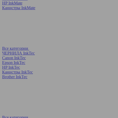
HP InkMate
Канистры InkMate
Все категории
ЧЕРНИЛА InkTec
Canon InkTec
Epson InkTec
HP InkTec
Канистры InkTec
Brother InkTec
Все категории