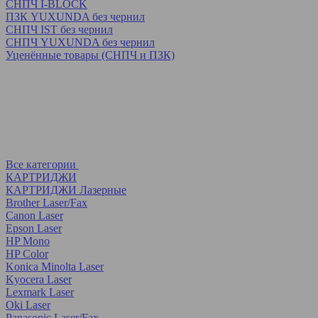
СНПЧ I-BLOCK
ПЗК YUXUNDA без чернил
СНПЧ IST без чернил
СНПЧ YUXUNDA без чернил
Уценённые товары (СНПЧ и ПЗК)
Все категории
КАРТРИДЖИ
КАРТРИДЖИ Лазерные
Brother Laser/Fax
Canon Laser
Epson Laser
HP Mono
HP Color
Konica Minolta Laser
Kyocera Laser
Lexmark Laser
Oki Laser
Panasonic Laser/Fax