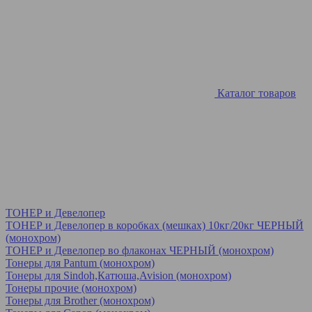
Каталог товаров
ТОНЕР и Девелопер
ТОНЕР и Девелопер в коробках (мешках) 10кг/20кг ЧЕРНЫЙ
(монохром)
ТОНЕР и Девелопер во флаконах ЧЕРНЫЙ (монохром)
Тонеры для Pantum (монохром)
Тонеры для Sindoh,Катюша,Avision (монохром)
Тонеры прочие (монохром)
Тонеры для Brother (монохром)