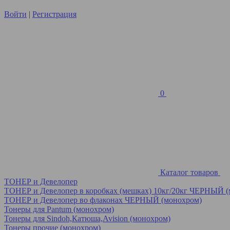
Войти
|
Регистрация
0
Каталог товаров
ТОНЕР и Девелопер
ТОНЕР и Девелопер в коробках (мешках) 10кг/20кг ЧЕРНЫЙ 
ТОНЕР и Девелопер во флаконах ЧЕРНЫЙ (монохром)
Тонеры для Pantum (монохром)
Тонеры для Sindoh,Катюша,Avision (монохром)
Тонеры прочие (монохром)