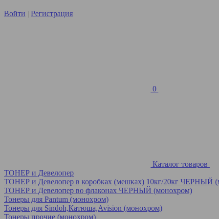
Войти
|
Регистрация
0
Каталог товаров
ТОНЕР и Девелопер
ТОНЕР и Девелопер в коробках (мешках) 10кг/20кг ЧЕРНЫЙ 
ТОНЕР и Девелопер во флаконах ЧЕРНЫЙ (монохром)
Тонеры для Pantum (монохром)
Тонеры для Sindoh,Катюша,Avision (монохром)
Тонеры прочие (монохром)