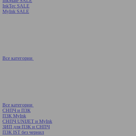
InkMate SALE
InkTec SALE
MyInk SALE
Все категории
Все категории
СНПЧ и ПЗК
ПЗК MyInk
СНПЧ UNIJET и MyInk
ЗИП для ПЗК и СНПЧ
ПЗК IST без чернил