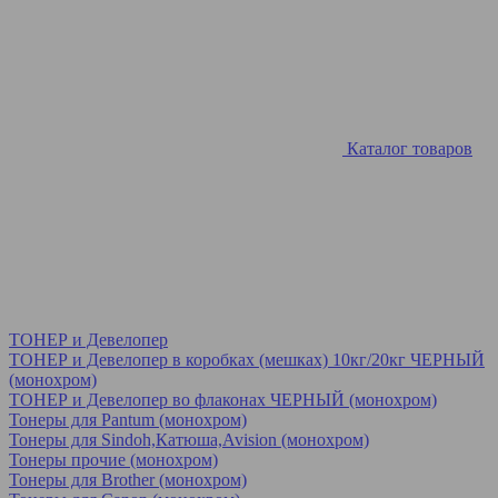
Каталог товаров
ТОНЕР и Девелопер
ТОНЕР и Девелопер в коробках (мешках) 10кг/20кг ЧЕРНЫЙ
(монохром)
ТОНЕР и Девелопер во флаконах ЧЕРНЫЙ (монохром)
Тонеры для Pantum (монохром)
Тонеры для Sindoh,Катюша,Avision (монохром)
Тонеры прочие (монохром)
Тонеры для Brother (монохром)