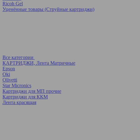
Ricoh Gel
Уценённые товары (Струйные картриджи)
Все категории
КАРТРИДЖИ, Лента Матричные
Epson
Oki
Olivetti
Star Micronics
Картриджи для МП прочие
Картриджи для ККМ
Лента красящая