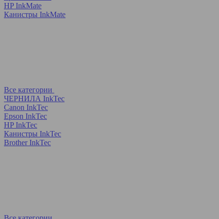
HP InkMate
Канистры InkMate
Все категории
ЧЕРНИЛА InkTec
Canon InkTec
Epson InkTec
HP InkTec
Канистры InkTec
Brother InkTec
Все категории