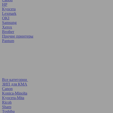
HP
Kyocera
Lexmark
OKI
Samsung
Xerox
Brother
Прочие принтеры
Pantum
Все категории
ЗИП для КМА
Canon
Konica-Minolta
Kyocera-Mita
Ricoh
Sharp
Toshiba