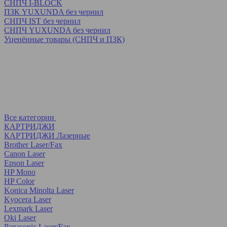
СНПЧ I-BLOCK
ПЗК YUXUNDA без чернил
СНПЧ IST без чернил
СНПЧ YUXUNDA без чернил
Уценённые товары (СНПЧ и ПЗК)
Все категории
КАРТРИДЖИ
КАРТРИДЖИ Лазерные
Brother Laser/Fax
Canon Laser
Epson Laser
HP Mono
HP Color
Konica Minolta Laser
Kyocera Laser
Lexmark Laser
Oki Laser
Panasonic Laser/Fax