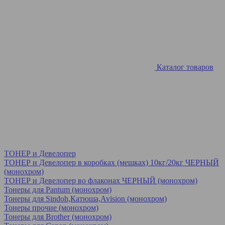
Каталог товаров
ТОНЕР и Девелопер
ТОНЕР и Девелопер в коробках (мешках) 10кг/20кг ЧЕРНЫЙ
(монохром)
ТОНЕР и Девелопер во флаконах ЧЕРНЫЙ (монохром)
Тонеры для Pantum (монохром)
Тонеры для Sindoh,Катюша,Avision (монохром)
Тонеры прочие (монохром)
Тонеры для Brother (монохром)