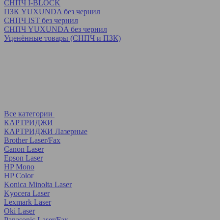
СНПЧ I-BLOCK
ПЗК YUXUNDA без чернил
СНПЧ IST без чернил
СНПЧ YUXUNDA без чернил
Уценённые товары (СНПЧ и ПЗК)
Все категории
КАРТРИДЖИ
КАРТРИДЖИ Лазерные
Brother Laser/Fax
Canon Laser
Epson Laser
HP Mono
HP Color
Konica Minolta Laser
Kyocera Laser
Lexmark Laser
Oki Laser
Panasonic Laser/Fax