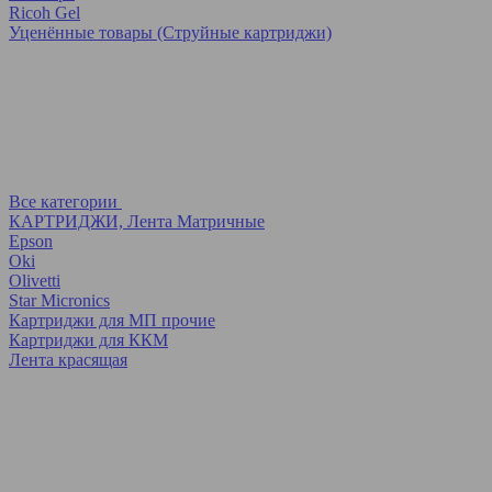
Ricoh Gel
Уценённые товары (Струйные картриджи)
Все категории
КАРТРИДЖИ, Лента Матричные
Epson
Oki
Olivetti
Star Micronics
Картриджи для МП прочие
Картриджи для ККМ
Лента красящая