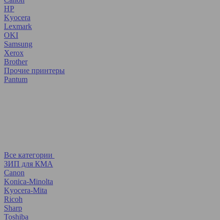
HP
Kyocera
Lexmark
OKI
Samsung
Xerox
Brother
Прочие принтеры
Pantum
Все категории
ЗИП для КМА
Canon
Konica-Minolta
Kyocera-Mita
Ricoh
Sharp
Toshiba