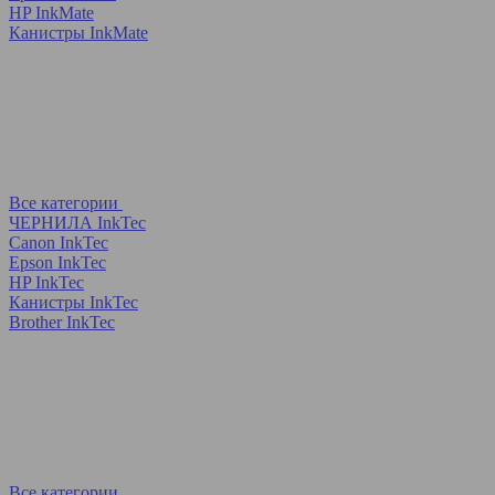
HP InkMate
Канистры InkMate
Все категории
ЧЕРНИЛА InkTec
Canon InkTec
Epson InkTec
HP InkTec
Канистры InkTec
Brother InkTec
Все категории