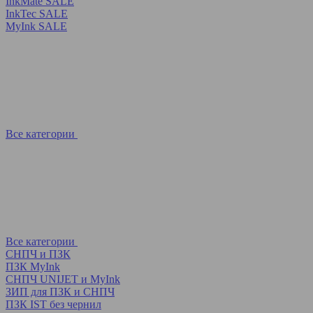
InkMate SALE
InkTec SALE
MyInk SALE
Все категории
Все категории
СНПЧ и ПЗК
ПЗК MyInk
СНПЧ UNIJET и MyInk
ЗИП для ПЗК и СНПЧ
ПЗК IST без чернил