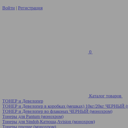
Войти
|
Регистрация
0
Каталог товаров
ТОНЕР и Девелопер
ТОНЕР и Девелопер в коробках (мешках) 10кг/20кг ЧЕРНЫЙ 
ТОНЕР и Девелопер во флаконах ЧЕРНЫЙ (монохром)
Тонеры для Pantum (монохром)
Тонеры для Sindoh,Катюша,Avision (монохром)
Тонеры прочие (монохром)