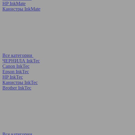
HP InkMate
Канистры InkMate
Все категории
ЧЕРНИЛА InkTec
Canon InkTec
Epson InkTec
HP InkTec
Канистры InkTec
Brother InkTec
Все категории