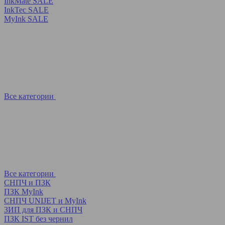
InkMate SALE
InkTec SALE
MyInk SALE
Все категории
Все категории
СНПЧ и ПЗК
ПЗК MyInk
СНПЧ UNIJET и MyInk
ЗИП для ПЗК и СНПЧ
ПЗК IST без чернил