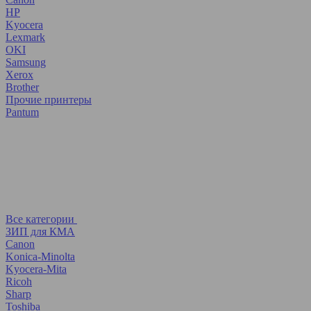
HP
Kyocera
Lexmark
OKI
Samsung
Xerox
Brother
Прочие принтеры
Pantum
Все категории
ЗИП для КМА
Canon
Konica-Minolta
Kyocera-Mita
Ricoh
Sharp
Toshiba