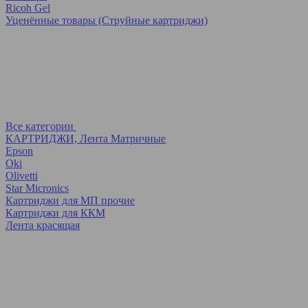
Ricoh Gel
Уценённые товары (Струйные картриджи)
Все категории
КАРТРИДЖИ, Лента Матричные
Epson
Oki
Olivetti
Star Micronics
Картриджи для МП прочие
Картриджи для ККМ
Лента красящая