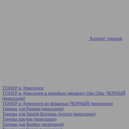
Каталог товаров
ТОНЕР и Девелопер
ТОНЕР и Девелопер в коробках (мешках) 10кг/20кг ЧЕРНЫЙ
(монохром)
ТОНЕР и Девелопер во флаконах ЧЕРНЫЙ (монохром)
Тонеры для Pantum (монохром)
Тонеры для Sindoh,Катюша,Avision (монохром)
Тонеры прочие (монохром)
Тонеры для Brother (монохром)