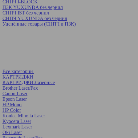
СНПЧ I-BLOCK
ПЗК YUXUNDA без чернил
СНПЧ IST без чернил
СНПЧ YUXUNDA без чернил
Уценённые товары (СНПЧ и ПЗК)
Все категории
КАРТРИДЖИ
КАРТРИДЖИ Лазерные
Brother Laser/Fax
Canon Laser
Epson Laser
HP Mono
HP Color
Konica Minolta Laser
Kyocera Laser
Lexmark Laser
Oki Laser
Panasonic Laser/Fax