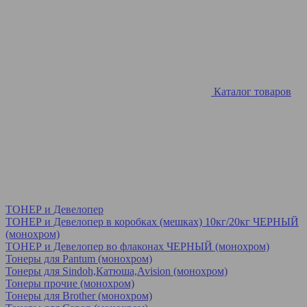
Каталог товаров
ТОНЕР и Девелопер
ТОНЕР и Девелопер в коробках (мешках) 10кг/20кг ЧЕРНЫЙ
(монохром)
ТОНЕР и Девелопер во флаконах ЧЕРНЫЙ (монохром)
Тонеры для Pantum (монохром)
Тонеры для Sindoh,Катюша,Avision (монохром)
Тонеры прочие (монохром)
Тонеры для Brother (монохром)