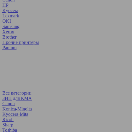
HP
Kyocera
Lexmark
OKI
Samsung
Xerox
Brother
Прочие принтеры
Pantum
Все категории
ЗИП для КМА
Canon
Konica-Minolta
Kyocera-Mita
Ricoh
Sharp
Toshiba