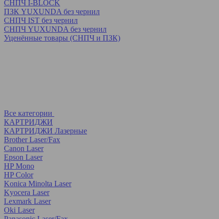
СНПЧ I-BLOCK
ПЗК YUXUNDA без чернил
СНПЧ IST без чернил
СНПЧ YUXUNDA без чернил
Уценённые товары (СНПЧ и ПЗК)
Все категории
КАРТРИДЖИ
КАРТРИДЖИ Лазерные
Brother Laser/Fax
Canon Laser
Epson Laser
HP Mono
HP Color
Konica Minolta Laser
Kyocera Laser
Lexmark Laser
Oki Laser
Panasonic Laser/Fax