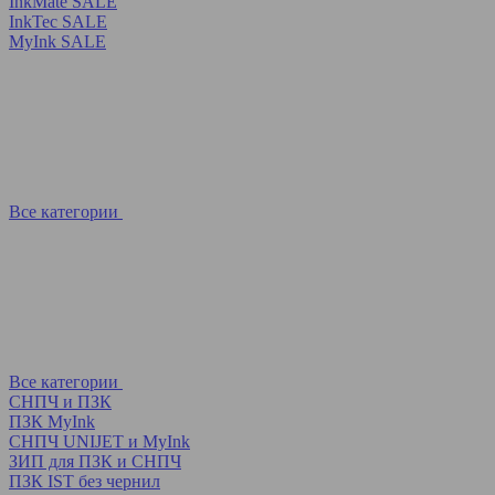
InkMate SALE
InkTec SALE
MyInk SALE
Все категории
Все категории
СНПЧ и ПЗК
ПЗК MyInk
СНПЧ UNIJET и MyInk
ЗИП для ПЗК и СНПЧ
ПЗК IST без чернил