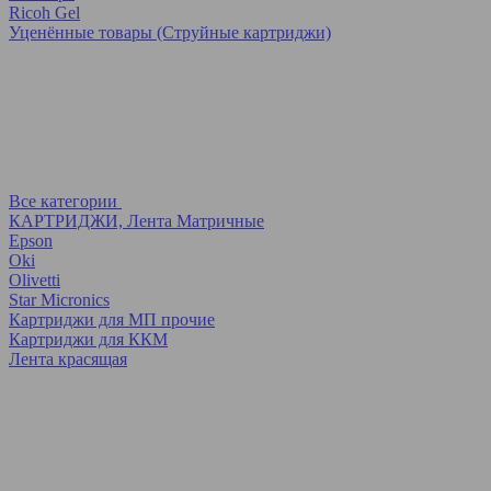
Ricoh Gel
Уценённые товары (Струйные картриджи)
Все категории
КАРТРИДЖИ, Лента Матричные
Epson
Oki
Olivetti
Star Micronics
Картриджи для МП прочие
Картриджи для ККМ
Лента красящая