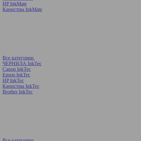
HP InkMate
Канистры InkMate
Все категории
ЧЕРНИЛА InkTec
Canon InkTec
Epson InkTec
HP InkTec
Канистры InkTec
Brother InkTec
Все категории