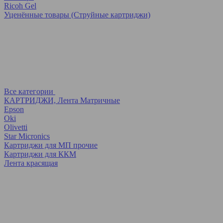
Ricoh Gel
Уценённые товары (Струйные картриджи)
Все категории
КАРТРИДЖИ, Лента Матричные
Epson
Oki
Olivetti
Star Micronics
Картриджи для МП прочие
Картриджи для ККМ
Лента красящая