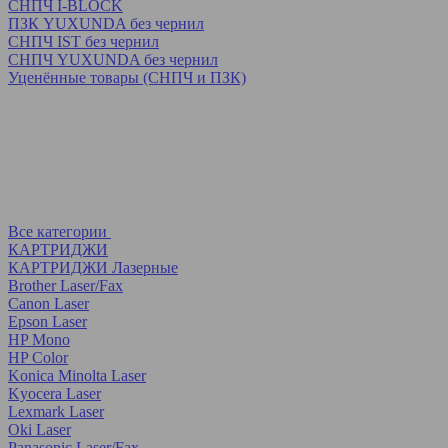
СНПЧ I-BLOCK
ПЗК YUXUNDA без чернил
СНПЧ IST без чернил
СНПЧ YUXUNDA без чернил
Уценённые товары (СНПЧ и ПЗК)
Все категории
КАРТРИДЖИ
КАРТРИДЖИ Лазерные
Brother Laser/Fax
Canon Laser
Epson Laser
HP Mono
HP Color
Konica Minolta Laser
Kyocera Laser
Lexmark Laser
Oki Laser
Panasonic Laser/Fax