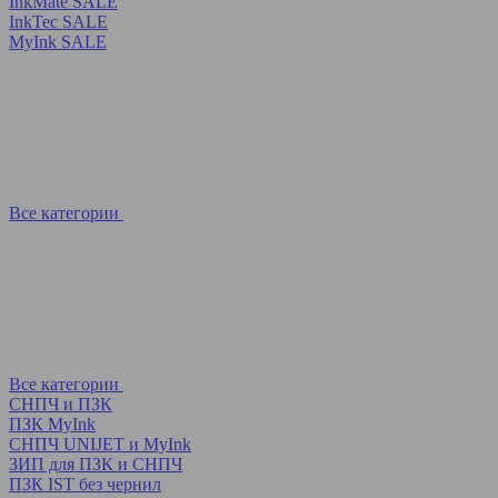
InkMate SALE
InkTec SALE
MyInk SALE
Все категории
Все категории
СНПЧ и ПЗК
ПЗК MyInk
СНПЧ UNIJET и MyInk
ЗИП для ПЗК и СНПЧ
ПЗК IST без чернил