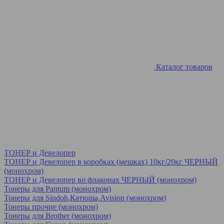
Каталог товаров
ТОНЕР и Девелопер
ТОНЕР и Девелопер в коробках (мешках) 10кг/20кг ЧЕРНЫЙ
(монохром)
ТОНЕР и Девелопер во флаконах ЧЕРНЫЙ (монохром)
Тонеры для Pantum (монохром)
Тонеры для Sindoh,Катюша,Avision (монохром)
Тонеры прочие (монохром)
Тонеры для Brother (монохром)