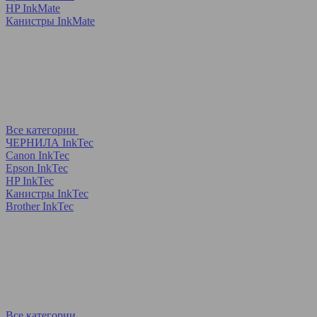
HP InkMate
Канистры InkMate
Все категории
ЧЕРНИЛА InkTec
Canon InkTec
Epson InkTec
HP InkTec
Канистры InkTec
Brother InkTec
Все категории