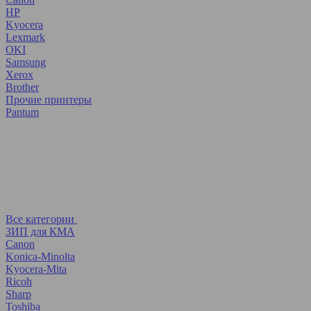
HP
Kyocera
Lexmark
OKI
Samsung
Xerox
Brother
Прочие принтеры
Pantum
Все категории
ЗИП для КМА
Canon
Konica-Minolta
Kyocera-Mita
Ricoh
Sharp
Toshiba