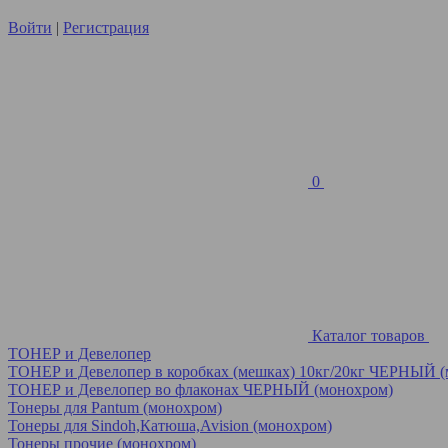
Войти
|
Регистрация
0
Каталог товаров
ТОНЕР и Девелопер
ТОНЕР и Девелопер в коробках (мешках) 10кг/20кг ЧЕРНЫЙ 
ТОНЕР и Девелопер во флаконах ЧЕРНЫЙ (монохром)
Тонеры для Pantum (монохром)
Тонеры для Sindoh,Катюша,Avision (монохром)
Тонеры прочие (монохром)