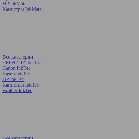
HP InkMate
Канистры InkMate
Все категории
ЧЕРНИЛА InkTec
Canon InkTec
Epson InkTec
HP InkTec
Канистры InkTec
Brother InkTec
Все категории