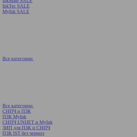
InkMate SALE
InkTec SALE
MyInk SALE
Все категории
Все категории
СНПЧ и ПЗК
ПЗК MyInk
СНПЧ UNIJET и MyInk
ЗИП для ПЗК и СНПЧ
ПЗК IST без чернил