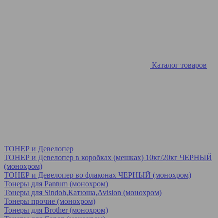
Каталог товаров
ТОНЕР и Девелопер
ТОНЕР и Девелопер в коробках (мешках) 10кг/20кг ЧЕРНЫЙ
(монохром)
ТОНЕР и Девелопер во флаконах ЧЕРНЫЙ (монохром)
Тонеры для Pantum (монохром)
Тонеры для Sindoh,Катюша,Avision (монохром)
Тонеры прочие (монохром)
Тонеры для Brother (монохром)