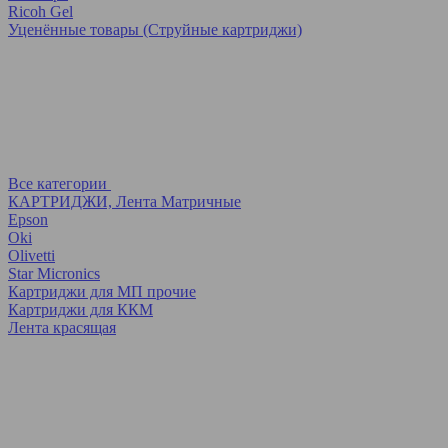
Ricoh Gel
Уценённые товары (Струйные картриджи)
Все категории
КАРТРИДЖИ, Лента Матричные
Epson
Oki
Olivetti
Star Micronics
Картриджи для МП прочие
Картриджи для ККМ
Лента красящая