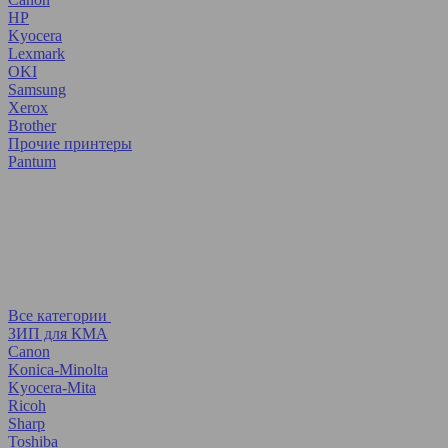
HP
Kyocera
Lexmark
OKI
Samsung
Xerox
Brother
Прочие принтеры
Pantum
Все категории
ЗИП для КМА
Canon
Konica-Minolta
Kyocera-Mita
Ricoh
Sharp
Toshiba