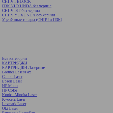
СНПЧ I-BLOCK
ПЗК YUXUNDA без чернил
СНПЧ IST без чернил
СНПЧ YUXUNDA без чернил
Уценённые товары (СНПЧ и ПЗК)
Все категории
КАРТРИДЖИ
КАРТРИДЖИ Лазерные
Brother Laser/Fax
Canon Laser
Epson Laser
HP Mono
HP Color
Konica Minolta Laser
Kyocera Laser
Lexmark Laser
Oki Laser
Panasonic Laser/Fax