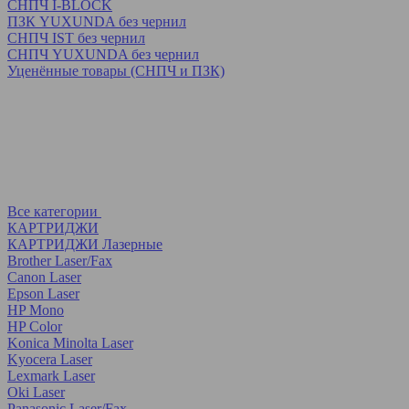
СНПЧ I-BLOCK
ПЗК YUXUNDA без чернил
СНПЧ IST без чернил
СНПЧ YUXUNDA без чернил
Уценённые товары (СНПЧ и ПЗК)
Все категории
КАРТРИДЖИ
КАРТРИДЖИ Лазерные
Brother Laser/Fax
Canon Laser
Epson Laser
HP Mono
HP Color
Konica Minolta Laser
Kyocera Laser
Lexmark Laser
Oki Laser
Panasonic Laser/Fax