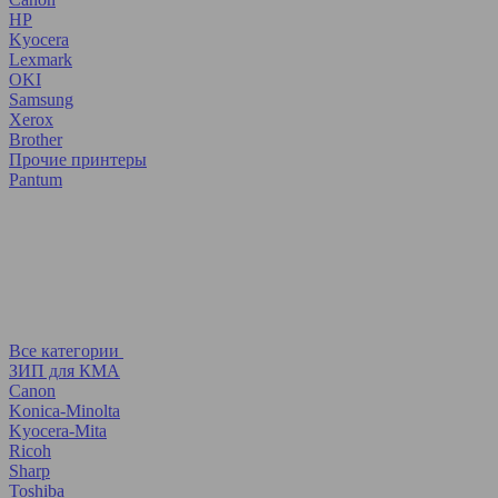
HP
Kyocera
Lexmark
OKI
Samsung
Xerox
Brother
Прочие принтеры
Pantum
Все категории
ЗИП для КМА
Canon
Konica-Minolta
Kyocera-Mita
Ricoh
Sharp
Toshiba