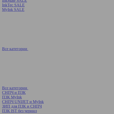
InkMate SALE
InkTec SALE
MyInk SALE
Все категории
Все категории
СНПЧ и ПЗК
ПЗК MyInk
СНПЧ UNIJET и MyInk
ЗИП для ПЗК и СНПЧ
ПЗК IST без чернил