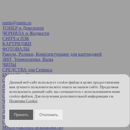
ramis@ramis.ru
ТОНЕР и Девелопер
ЧЕРНИЛА и Жидкости
СНПЧ и ПЗК
КАРТРИДЖИ
ФОТОВАЛЫ
Ракели, Ролики, Комплектующие для картриджей
ЗИП, Термопленка, Валы
ЧИПЫ
СРЕДСТВА для Сервиса
БУМАГА и Пленка
О компании
Данный веб-сайт использует cookie-файлы в целях предоставления
Акции
вам лучшего пользовательского опыта на нашем сайте. Продолжая
Партнеры
использовать данный сайт, вы соглашаетесь с использованием нами
Статьи
cookie-файлов. Для получения дополнительной информации см.
Черный список
Политика Cookie
.
Прайс
Доставка
Принять
Отклонить
Возврат и обмен
Сертификаты
MSDS (паспорт безопасности)