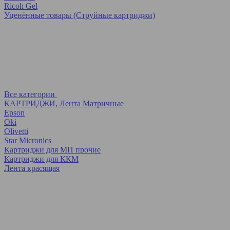
Ricoh Gel
Уценённые товары (Струйные картриджи)
Все категории
КАРТРИДЖИ, Лента Матричные
Epson
Oki
Olivetti
Star Micronics
Картриджи для МП прочие
Картриджи для ККМ
Лента красящая