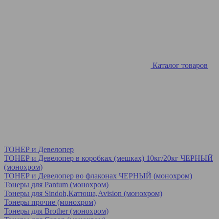
Каталог товаров
ТОНЕР и Девелопер
ТОНЕР и Девелопер в коробках (мешках) 10кг/20кг ЧЕРНЫЙ
(монохром)
ТОНЕР и Девелопер во флаконах ЧЕРНЫЙ (монохром)
Тонеры для Pantum (монохром)
Тонеры для Sindoh,Катюша,Avision (монохром)
Тонеры прочие (монохром)
Тонеры для Brother (монохром)