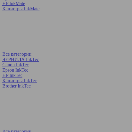
HP InkMate
Канистры InkMate
Все категории
ЧЕРНИЛА InkTec
Canon InkTec
Epson InkTec
HP InkTec
Канистры InkTec
Brother InkTec
Все категории