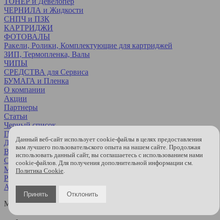
ТОНЕР и Девелопер
ЧЕРНИЛА и Жидкости
СНПЧ и ПЗК
КАРТРИДЖИ
ФОТОВАЛЫ
Ракели, Ролики, Комплектующие для картриджей
ЗИП, Термопленка, Валы
ЧИПЫ
СРЕДСТВА для Сервиса
БУМАГА и Пленка
О компании
Акции
Партнеры
Статьи
Черный список
Прайс
Данный веб-сайт использует cookie-файлы в целях предоставления
Доставка
вам лучшего пользовательского опыта на нашем сайте. Продолжая
Возврат и обмен
использовать данный сайт, вы соглашаетесь с использованием нами
Сертификаты
cookie-файлов. Для получения дополнительной информации см.
MSDS (паспорт безопасности)
Политика Cookie
.
Региональные партнеры
API
Принять
Отклонить
МЫ В СОЦСЕТЯХ