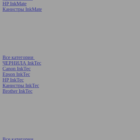
HP InkMate
Канистры InkMate
Все категории
ЧЕРНИЛА InkTec
Canon InkTec
Epson InkTec
HP InkTec
Канистры InkTec
Brother InkTec
Все категории