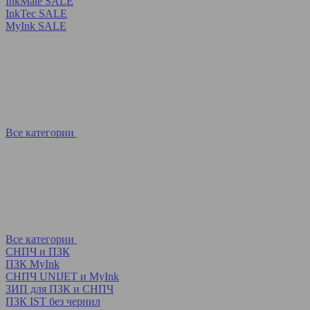
InkMate SALE
InkTec SALE
MyInk SALE
Все категории
Все категории
СНПЧ и ПЗК
ПЗК MyInk
СНПЧ UNIJET и MyInk
ЗИП для ПЗК и СНПЧ
ПЗК IST без чернил