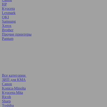
HP
Kyocera
Lexmark
OKI
Samsung
Xerox
Brother
Прочие принтеры
Pantum
Все категории
ЗИП для КМА
Canon
Konica-Minolta
Kyocera-Mita
Ricoh
Sharp
Toshiba