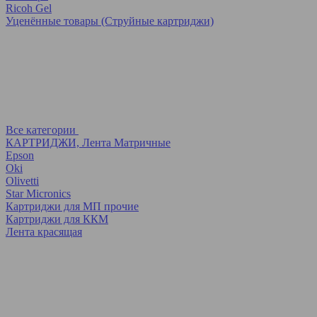
Ricoh Gel
Уценённые товары (Струйные картриджи)
Все категории
КАРТРИДЖИ, Лента Матричные
Epson
Oki
Olivetti
Star Micronics
Картриджи для МП прочие
Картриджи для ККМ
Лента красящая