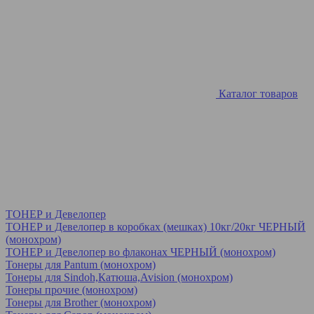
Каталог товаров
ТОНЕР и Девелопер
ТОНЕР и Девелопер в коробках (мешках) 10кг/20кг ЧЕРНЫЙ
(монохром)
ТОНЕР и Девелопер во флаконах ЧЕРНЫЙ (монохром)
Тонеры для Pantum (монохром)
Тонеры для Sindoh,Катюша,Avision (монохром)
Тонеры прочие (монохром)
Тонеры для Brother (монохром)