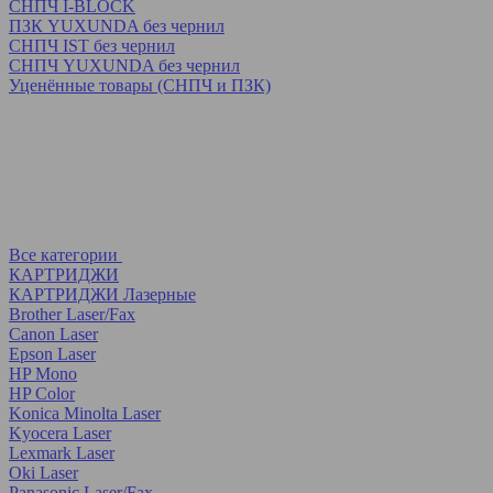
СНПЧ I-BLOCK
ПЗК YUXUNDA без чернил
СНПЧ IST без чернил
СНПЧ YUXUNDA без чернил
Уценённые товары (СНПЧ и ПЗК)
Все категории
КАРТРИДЖИ
КАРТРИДЖИ Лазерные
Brother Laser/Fax
Canon Laser
Epson Laser
HP Mono
HP Color
Konica Minolta Laser
Kyocera Laser
Lexmark Laser
Oki Laser
Panasonic Laser/Fax