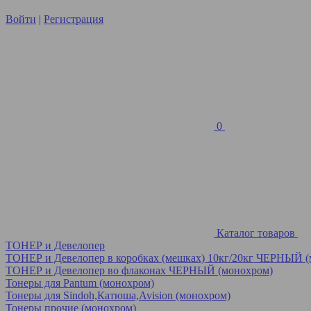
Войти
|
Регистрация
0
Каталог товаров
ТОНЕР и Девелопер
ТОНЕР и Девелопер в коробках (мешках) 10кг/20кг ЧЕРНЫЙ 
ТОНЕР и Девелопер во флаконах ЧЕРНЫЙ (монохром)
Тонеры для Pantum (монохром)
Тонеры для Sindoh,Катюша,Avision (монохром)
Тонеры прочие (монохром)