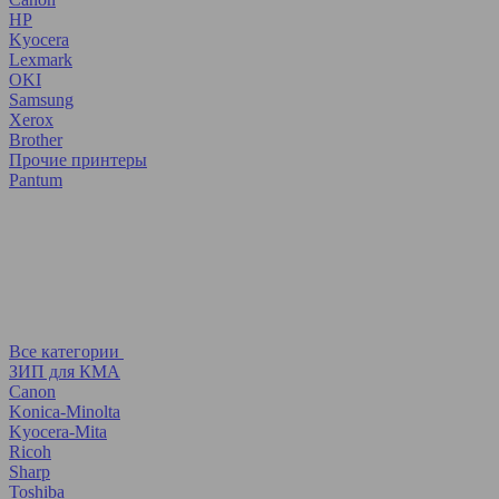
HP
Kyocera
Lexmark
OKI
Samsung
Xerox
Brother
Прочие принтеры
Pantum
Все категории
ЗИП для КМА
Canon
Konica-Minolta
Kyocera-Mita
Ricoh
Sharp
Toshiba