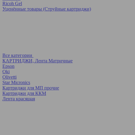
Ricoh Gel
Уценённые товары (Струйные картриджи)
Все категории
КАРТРИДЖИ, Лента Матричные
Epson
Oki
Olivetti
Star Micronics
Картриджи для МП прочие
Картриджи для ККМ
Лента красящая