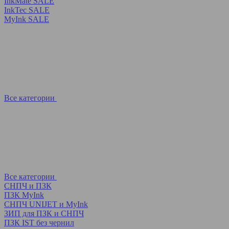
InkMate SALE
InkTec SALE
MyInk SALE
Все категории
Все категории
СНПЧ и ПЗК
ПЗК MyInk
СНПЧ UNIJET и MyInk
ЗИП для ПЗК и СНПЧ
ПЗК IST без чернил