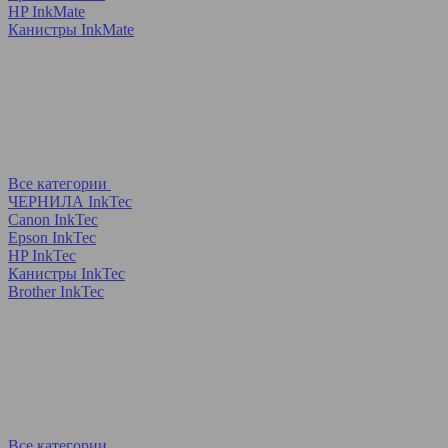
HP InkMate
Канистры InkMate
Все категории
ЧЕРНИЛА InkTec
Canon InkTec
Epson InkTec
HP InkTec
Канистры InkTec
Brother InkTec
Все категории