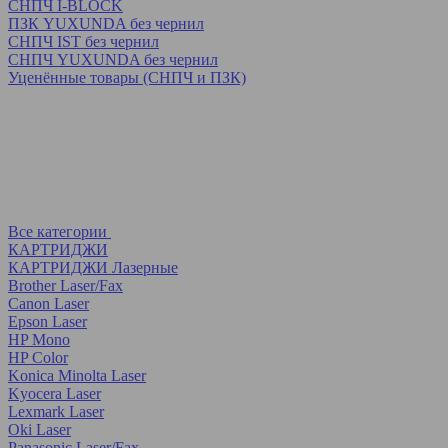
СНПЧ I-BLOCK
ПЗК YUXUNDA без чернил
СНПЧ IST без чернил
СНПЧ YUXUNDA без чернил
Уценённые товары (СНПЧ и ПЗК)
Все категории
КАРТРИДЖИ
КАРТРИДЖИ Лазерные
Brother Laser/Fax
Canon Laser
Epson Laser
HP Mono
HP Color
Konica Minolta Laser
Kyocera Laser
Lexmark Laser
Oki Laser
Panasonic Laser/Fax