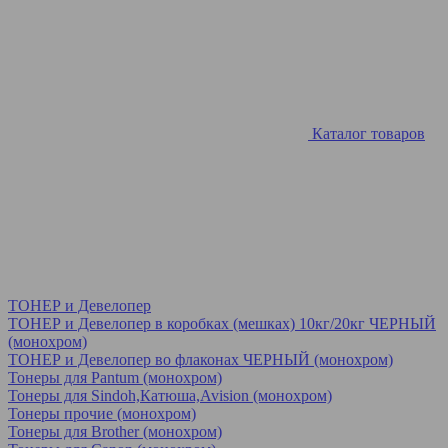
Каталог товаров
ТОНЕР и Девелопер
ТОНЕР и Девелопер в коробках (мешках) 10кг/20кг ЧЕРНЫЙ
(монохром)
ТОНЕР и Девелопер во флаконах ЧЕРНЫЙ (монохром)
Тонеры для Pantum (монохром)
Тонеры для Sindoh,Катюша,Avision (монохром)
Тонеры прочие (монохром)
Тонеры для Brother (монохром)