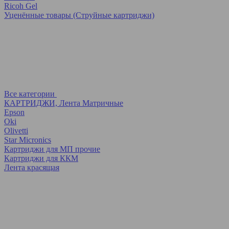
Ricoh Gel
Уценённые товары (Струйные картриджи)
Все категории
КАРТРИДЖИ, Лента Матричные
Epson
Oki
Olivetti
Star Micronics
Картриджи для МП прочие
Картриджи для ККМ
Лента красящая