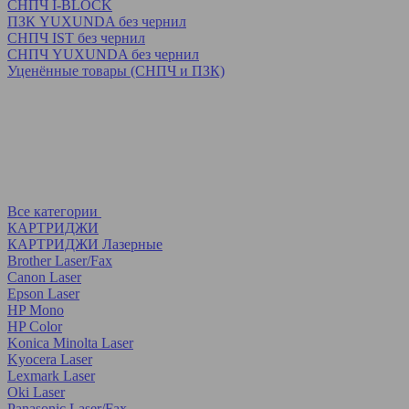
СНПЧ I-BLOCK
ПЗК YUXUNDA без чернил
СНПЧ IST без чернил
СНПЧ YUXUNDA без чернил
Уценённые товары (СНПЧ и ПЗК)
Все категории
КАРТРИДЖИ
КАРТРИДЖИ Лазерные
Brother Laser/Fax
Canon Laser
Epson Laser
HP Mono
HP Color
Konica Minolta Laser
Kyocera Laser
Lexmark Laser
Oki Laser
Panasonic Laser/Fax