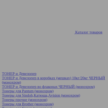
Каталог товаров
ТОНЕР и Девелопер
ТОНЕР и Девелопер в коробках (мешках) 10кг/20кг ЧЕРНЫЙ
(монохром)
ТОНЕР и Девелопер во флаконах ЧЕРНЫЙ (монохром)
Тонеры для Pantum (монохром)
Тонеры для Sindoh,Катюша,Avision (монохром)
Тонеры прочие (монохром)
Тонеры для Brother (монохром)