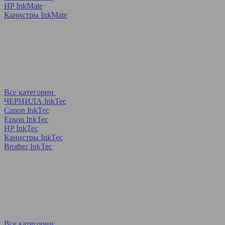
HP InkMate
Канистры InkMate
Все категории
ЧЕРНИЛА InkTec
Canon InkTec
Epson InkTec
HP InkTec
Канистры InkTec
Brother InkTec
Все категории