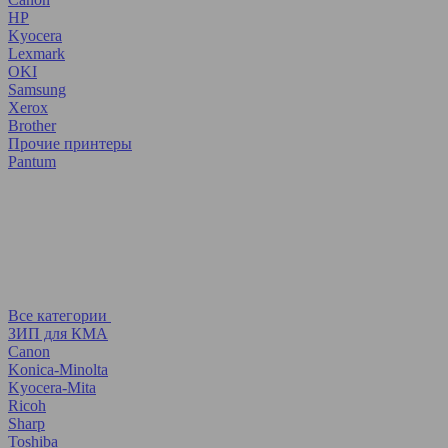
HP
Kyocera
Lexmark
OKI
Samsung
Xerox
Brother
Прочие принтеры
Pantum
Все категории
ЗИП для КМА
Canon
Konica-Minolta
Kyocera-Mita
Ricoh
Sharp
Toshiba